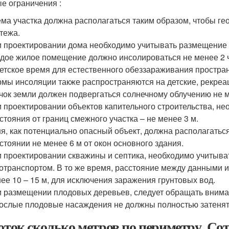
е ограничения :
ма участка должна располагаться таким образом, чтобы ге
тежа.
 проектировании дома необходимо учитывать размещение ж
дое жилое помещение должно инсолироваться не менее 2 ч
етское время для естественного обеззараживания простра
мы инсоляции также распространяются на детские, рекре
чок земли должен подвергаться солнечному облучению не ме
 проектировании объектов капительного строительства, 
стояния от границ смежного участка – не менее 3 м.
я, как потенциально опасный объект, должна располагатьс
стоянии не менее 6 м от окон основного здания.
 проектировании скважины и септика, необходимо учитыва
отранспортом. В то же время, расстояние между данными
ее 10 – 15 м, для исключения заражения грунтовых вод.
 размещении плодовых деревьев, следует обращать вниман
ослые плодовые насаждения не должны полностью затенят
соток сколько метров по периметру. Сот