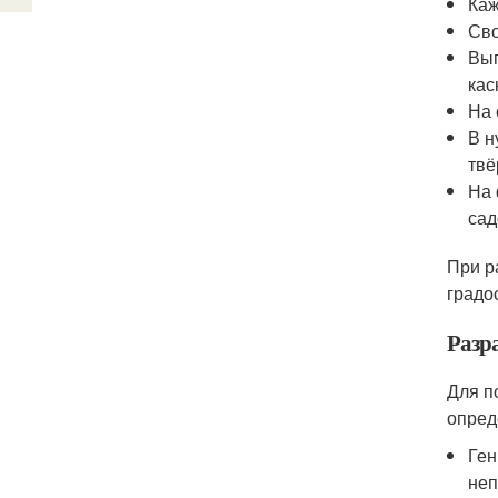
Каж
Сво
Вып
кас
На 
В н
твё
На 
сад
При р
градо
Разр
Для п
опред
Ген
неп