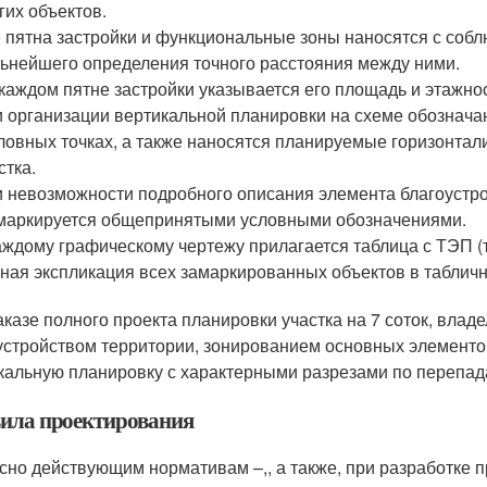
гих объектов.
 пятна застройки и функциональные зоны наносятся с соб
ьнейшего определения точного расстояния между ними.
каждом пятне застройки указывается его площадь и этажнос
 организации вертикальной планировки на схеме обознача
ловных точках, а также наносятся планируемые горизонта
стка.
 невозможности подробного описания элемента благоустро
маркируется общепринятыми условными обозначениями.
аждому графическому чертежу прилагается таблица с ТЭП (
ная экспликация всех замаркированных объектов в таблич
аказе полного проекта планировки участка на 7 соток, владе
устройством территории, зонированием основных элементов
кальную планировку с характерными разрезами по перепад
ила проектирования
сно действующим нормативам –,, а также, при разработке 