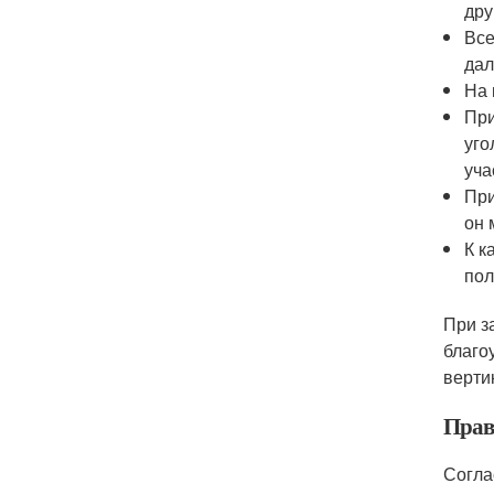
дру
Все
дал
На 
При
уго
уча
При
он 
К к
пол
При з
благо
верти
Прав
Согла