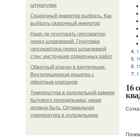
штукатурки
Сварочный инвертор выбрать. Как
выбрать сварочный инвертор
Надо ли грунтовать гипсокартон
перед шпаклевкой. Грунтовка
гипсокартона перед шпаклевкой
1
стен: инструкция отделочных работ
1
1
Обратный клапан в вентиляции.
1
Вентиляционная решетка с
обратным клапаном
16 
ква
Температура в холодильной камере
бытового холодильника, какая
должна быть. Оптимальная
Сотка
температура в холодильнике
Почем