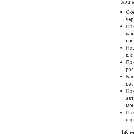
важны
Схе
чер
При
каж
сов
Нор
кло
При
рас
Бан
рас
При
авт
мен
При
взр
16 