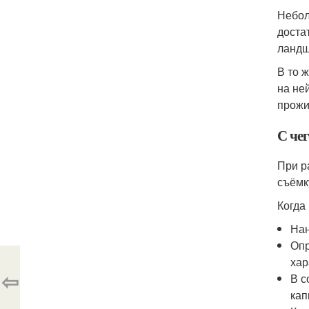
Небол
доста
ландш
В то 
на не
прожи
С че
При р
съёмк
Когда
Нан
Опр
хар
⇦
В с
кап