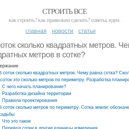
СТРОИТЬ ВСЕ
как строить? как правильно сделать? советы, идеи.
главная
новости
статьи
соток сколько квадратных метров. Ч
дратных метров в сотке?
ержание
6 соток сколько квадратных метров. Чему равна сотка? Ско
 соток это сколько метров по периметру. Разработка планиро
С чего начать планирование?
Разработка дизайна территории
Правила проектирования
6 соток сколько метров по периметру. Сотка земли: обозна
садьбы
Что это такое
Перевод сотки в другие единицы измерения