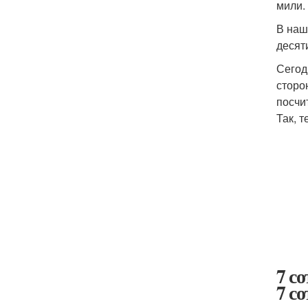
мили.
В наш
десят
Сегод
сторо
посчи
Так, 
7 с
7 с