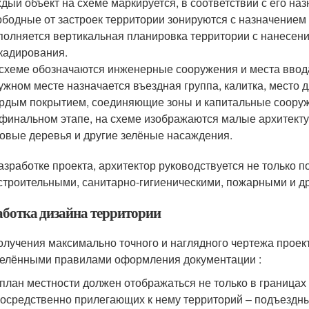
дый объект на схеме маркируется, в соответствии с его на
бодные от застроек территории зонируются с назначением
олняется вертикальная планировка территории с нанесени
кадирования.
схеме обозначаются инженерные сооружения и места ввод
ужном месте назначается въездная группа, калитка, место 
рдым покрытием, соединяющие зоны и капитальные сооруж
финальном этапе, на схеме изображаются малые архитект
овые деревья и другие зелёные насаждения.
азработке проекта, архитектор руководствуется не только п
строительными, санитарно-гигиеническими, пожарными и д
аботка дизайна территории
олучения максимально точного и наглядного чертежа проек
елёнными правилами оформления документации :
план местности должен отображаться не только в границах 
осредственно прилегающих к нему территорий – подъездны