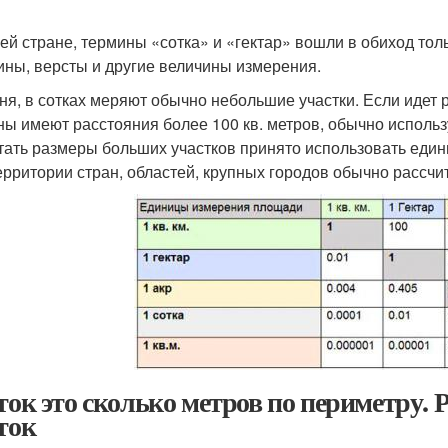
ей стране, термины «сотка» и «гектар» вошли в обиход толь
ины, версты и другие величины измерения.
ня, в сотках меряют обычно небольшие участки. Если идет 
ны имеют расстояния более 100 кв. метров, обычно использую
тать размеры больших участков принято использовать едини
территории стран, областей, крупных городов обычно рассч
оток это сколько метров по периметру.
оток