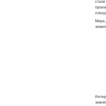
стали
произо
площа
Мера 
земел
Интер
земля