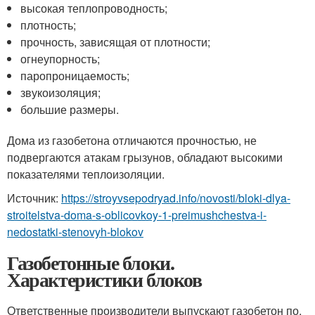
высокая теплопроводность;
плотность;
прочность, зависящая от плотности;
огнеупорность;
паропроницаемость;
звукоизоляция;
большие размеры.
Дома из газобетона отличаются прочностью, не
подвергаются атакам грызунов, обладают высокими
показателями теплоизоляции.
Источник:
https://stroyvsepodryad.info/novosti/bloki-dlya-
stroitelstva-doma-s-oblicovkoy-1-preimushchestva-i-
nedostatki-stenovyh-blokov
Газобетонные блоки.
Характеристики блоков
Ответственные производители выпускают газобетон по.