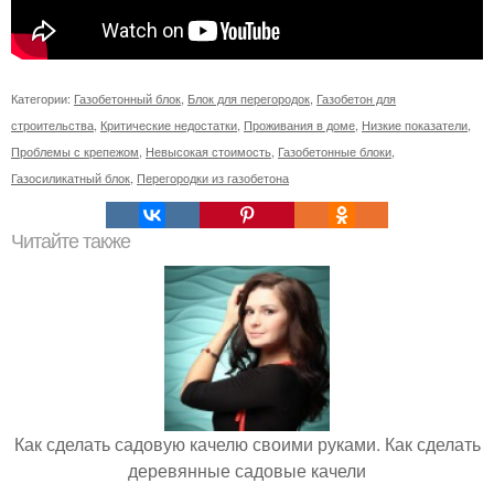
Категории:
Газобетонный блок
,
Блок для перегородок
,
Газобетон для
строительства
,
Критические недостатки
,
Проживания в доме
,
Низкие показатели
,
Проблемы с крепежом
,
Невысокая стоимость
,
Газобетонные блоки
,
Газосиликатный блок
,
Перегородки из газобетона
Читайте также
Как сделать садовую качелю своими руками. Как сделать
деревянные садовые качели