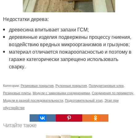
Недостатки дерева:
древесина впитывает запахи ГСМ;
деревянные изделия подвержены процессу гниения,
воздействию вредных микроорганизмов и грызунов;
материал отличается пожароопасностью и поэтому в
гараже категорически запрещено использовать
сварку.
Категории:
Резиновые покрытия
,
Рулонные покрытия
,
Полиуретановые клеи
,
Резиновые плиты
,
Модули с замковыми соединениями
,
Соединения по периметру
,
Модули в разной последовательности
,
Подготовительный этап
,
Этап при
обустройстве
Читайте также