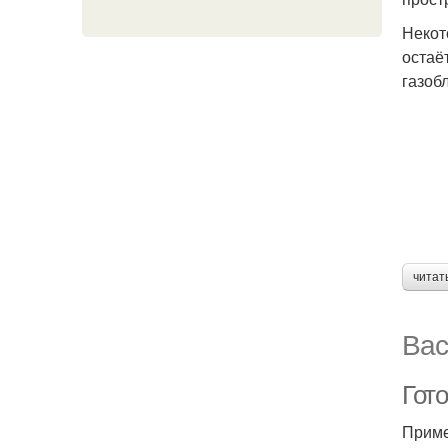
Некот
остаё
газоб
читат
Вас
Гот
Приме