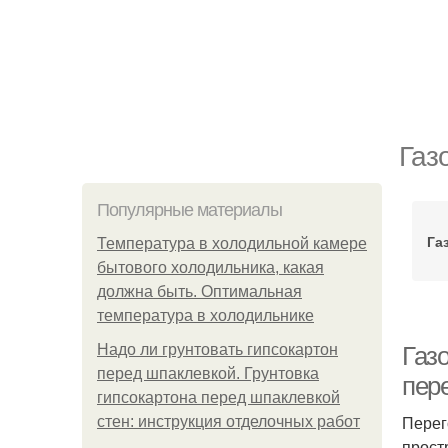
Газ
Популярные материалы
Га
Температура в холодильной камере
бытового холодильника, какая
должна быть. Оптимальная
температура в холодильнике
Надо ли грунтовать гипсокартон
Газо
перед шпаклевкой. Грунтовка
пер
гипсокартона перед шпаклевкой
Перег
стен: инструкция отделочных работ
прост