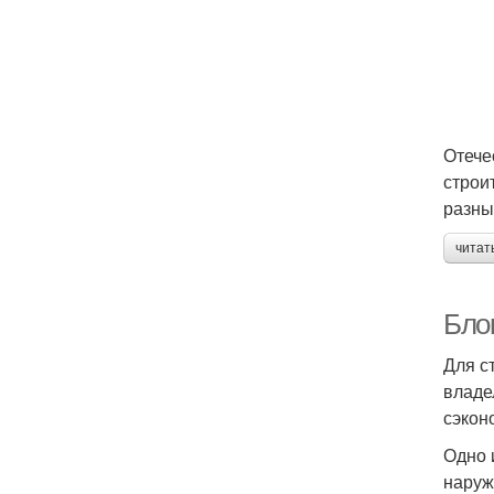
Отече
строи
разны
читат
Бло
Для с
владе
сэкон
Одно 
наруж