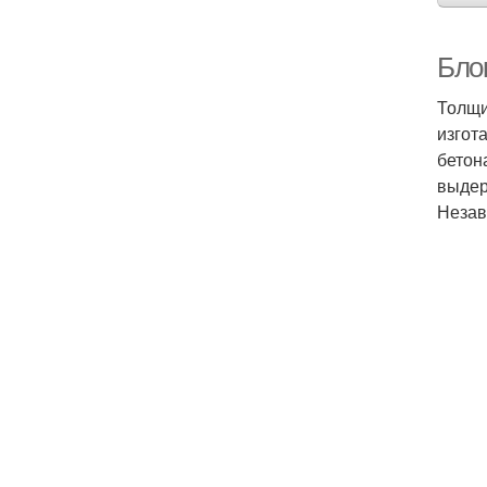
Бло
Толщи
изгот
бетон
выдер
Незав