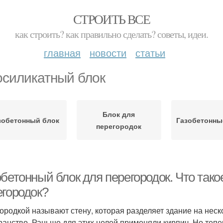
СТРОИТЬ ВСЕ
как строить? как правильно сделать? советы, идеи.
главная
новости
статьи
осиликатный блок
Блок для
зобетонный блок
Газобетонны
перегородок
бетонный блок для перегородок. Что тако
егородок?
ородкой называют стену, которая разделяет здание на нес
ранство. Раньше для этих целей применяли кирпич. Но теп