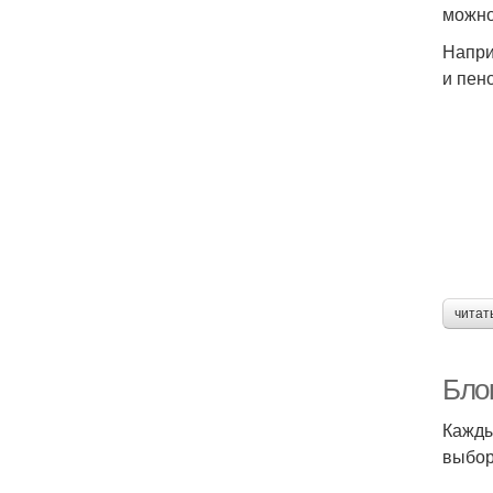
можно
Напри
и пен
читат
Бло
Кажды
выбор