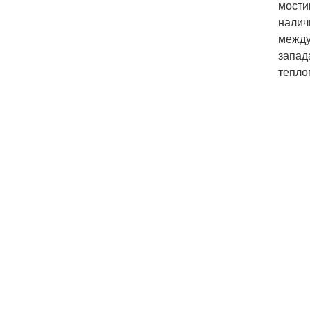
мости
налич
между
запад
тепло