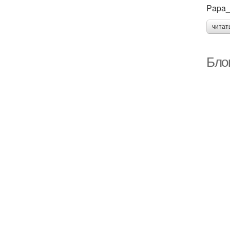
Papa_
читат
Бло