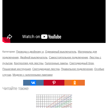
Категории:
Провода к двойному и
,
Одинарный выключатель
,
Материалы для
подключения
,
Двойной выключатель
,
Самостоятельное подключение
,
Люстры с
пультом
,
Контроллер для люстры
,
Галогенные лампы
,
Светодиодный блок
,
Пошаговая инструкция
,
Светодиодная люстра
,
Правильное подключение
,
Особые
случаи
,
Модели с галогенными лампами
Читайте также