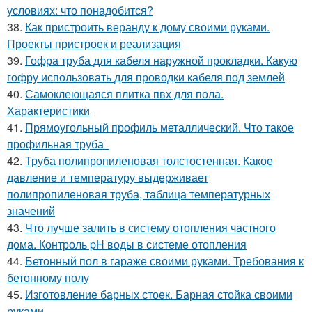
условиях: что понадобится?
38.
Как пристроить веранду к дому своими руками.
Проекты пристроек и реализация
39.
Гофра труба для кабеля наружной прокладки. Какую
гофру использовать для проводки кабеля под землей
40.
Самоклеющаяся плитка пвх для пола.
Характеристики
41.
Прямоугольный профиль металлический. Что такое
профильная труба
42.
Труба полипропиленовая толстостенная. Какое
давление и температуру выдерживает
полипропиленовая труба, таблица температурных
значений
43.
Что лучше залить в систему отопления частного
дома. Контроль pH воды в системе отопления
44.
Бетонный пол в гараже своими руками. Требования к
бетонному полу
45.
Изготовление барных стоек. Барная стойка своими
руками