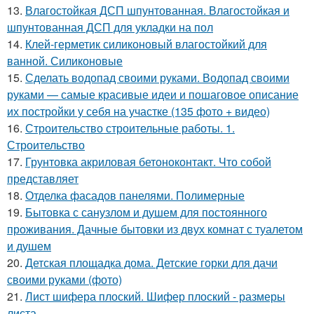
13.
Влагостойкая ДСП шпунтованная. Влагостойкая и
шпунтованная ДСП для укладки на пол
14.
Клей-герметик силиконовый влагостойкий для
ванной. Силиконовые
15.
Сделать водопад своими руками. Водопад своими
руками — самые красивые идеи и пошаговое описание
их постройки у себя на участке (135 фото + видео)
16.
Строительство строительные работы. 1.
Строительство
17.
Грунтовка акриловая бетоноконтакт. Что собой
представляет
18.
Отделка фасадов панелями. Полимерные
19.
Бытовка с санузлом и душем для постоянного
проживания. Дачные бытовки из двух комнат с туалетом
и душем
20.
Детская площадка дома. Детские горки для дачи
своими руками (фото)
21.
Лист шифера плоский. Шифер плоский - размеры
листа