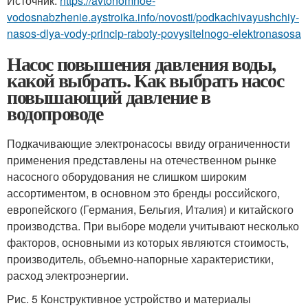
Источник:
https://avtonomnoe-
vodosnabzhenie.aystroika.info/novosti/podkachivayushchiy-
nasos-dlya-vody-princip-raboty-povysitelnogo-elektronasosa
Насос повышения давления воды,
какой выбрать. Как выбрать насос
повышающий давление в
водопроводе
Подкачивающие электронасосы ввиду ограниченности
применения представлены на отечественном рынке
насосного оборудования не слишком широким
ассортиментом, в основном это бренды российского,
европейского (Германия, Бельгия, Италия) и китайского
производства. При выборе модели учитывают несколько
факторов, основными из которых являются стоимость,
производитель, объемно-напорные характеристики,
расход электроэнергии.
Рис. 5 Конструктивное устройство и материалы