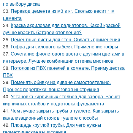
по выбору диска
33.
Перевод цемента из м3 в кг. Сколько весит 1 м
цемента
34.
Краска акриловая для радиаторов. Какой краской
лучше красить батареи отопления?
35.
Цементные листы для стен. Область применения
36.
Гофра для силового кабеля. Применение гофры
37.
Сочетание фиолетового цвета с другими цветами в
интерьере. Лучшие комбинации оттенка мистиков
38.
Потолок из ПВХ панелей в комнате. Преимущества
ПВХ
39.
Поменять обивку на диване самостоятельно.
Процесс перетяжки: пошаговая инструкция
40.
Установка кирпичных столбов для забора. Расчет
кирпичных столбов и подготовка фундамента
41.
Чем лучше закрыть трубы в туалете. Как закрыть
канализационный стояк в туалете способы
42.
Площадь круглой трубы. Для чего нужны
геометрические вычисления