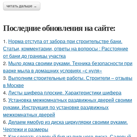
читать дальше →
Последние обновления на сайте:
1.
Норма отступа от забора при строительстве бани.
Статьи, комментарии, ответы на вопросы : Расстояние
от бани до границы участка
2.
Мыло дома своими руками. Техника безопасности при
варке мыла в домашних условиях «с нуля»
3.
Выполним строительные работы. Строители – отзывы
в Москве
4.
Листы шифера плоские. Характеристики шифера
5.
Установка межкомнатных раздвижных дверей своими
руками. Инструкция по установке раздвижных
межкомнатных дверей
6.
Делаем ямобур из диска циркулярки своими руками.
Чертежи и размеры
7.
Как сделать садовый бур из пильного диска. Садовый