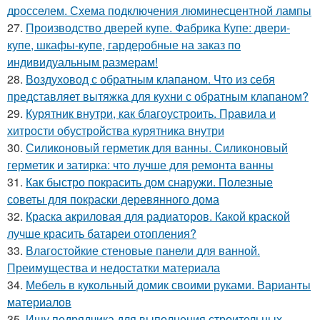
дросселем. Схема подключения люминесцентной лампы
27.
Производство дверей купе. Фабрика Купе: двери-
купе, шкафы-купе, гардеробные на заказ по
индивидуальным размерам!
28.
Воздуховод с обратным клапаном. Что из себя
представляет вытяжка для кухни с обратным клапаном?
29.
Курятник внутри, как благоустроить. Правила и
хитрости обустройства курятника внутри
30.
Силиконовый герметик для ванны. Силиконовый
герметик и затирка: что лучше для ремонта ванны
31.
Как быстро покрасить дом снаружи. Полезные
советы для покраски деревянного дома
32.
Краска акриловая для радиаторов. Какой краской
лучше красить батареи отопления?
33.
Влагостойкие стеновые панели для ванной.
Преимущества и недостатки материала
34.
Мебель в кукольный домик своими руками. Варианты
материалов
35.
Ищу подрядчика для выполнения строительных