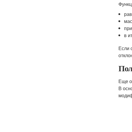
Функц
рав
мас
при
в и
Если 
откло
Пол
Еще о
В осн
модиф