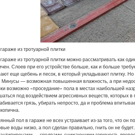
 гараже из тротуарной плитки
 гараже из тротуарной плитки можно рассматривать как оди
ичен. Слоев при его устройстве больше, как и больше требуе
ают еще щебень и песок, в который укладывают плитку. Но 
 Минусы — возможная повышенная влажность, а при недос
ки возможно «проседание» пола в местах наибольшей назрг
шаться под воздействием агрессивных веществ, которых в 
абивается грязь, убирать непросто, да и проблема впитыва
скопична.
янный пол в гараже не всех устраивает из-за того, что он 
овые воды низко, а пол сделан правильно, гнить он не буд
 антипиренами — средвами, снижающими горючесть древесин