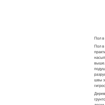
Пол в
Пол в
практ
насып
выше.
подуш
разру
швы з
гигро
Дерев
грунт
доски