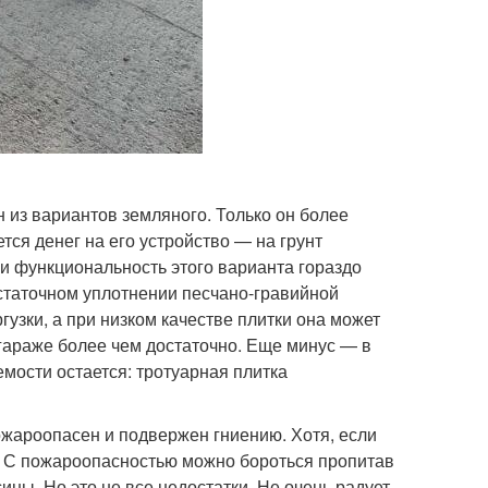
н из вариантов земляного. Только он более
тся денег на его устройство — на грунт
и функциональность этого варианта гораздо
таточном уплотнении песчано-гравийной
узки, а при низком качестве плитки она может
гараже более чем достаточно. Еще минус — в
емости остается: тротуарная плитка
пожароопасен и подвержен гниению. Хотя, если
ет. С пожароопасностью можно бороться пропитав
ы. Но это не все недостатки. Не очень радует