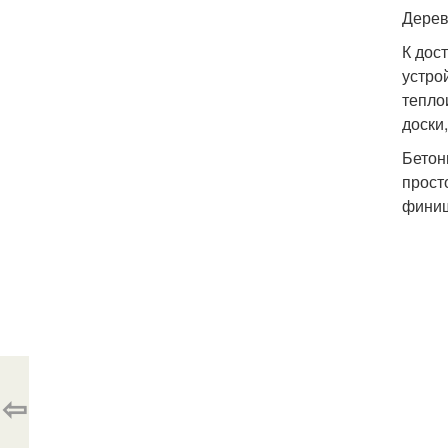
Дерев
К дос
устро
тепло
доски,
Бетон
прост
финиш
⇦