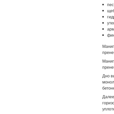
пес
щеб
гид
уте
арм
фин
Манип
прене
Манип
прене
Дно в
монол
бетон
Далее
гориз
уплот