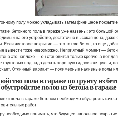
тонному полу можно укладывать затем финишное покрытие
татки бетонного пола в гараже уже названы: это большой 
одимый на его устройство, достаточно высокая цена, даже 
и. Если чистовое покрытие — это тот же бетон, то еще доб
ые вывести тоже невозможно. Неприятный момент — бетон впи
етона это наплохо — он становится только крепче, а вот д
е грунтовых вод надо делать хорошую гидроизоляцию, и, в
скает. Отличный вариант — полимерные наливные полы или
ройство пола в гараже по грунту из бе
 обустройстве полов из бетона в гараже
ливки пола в гараже бетоном необходимо обустроить качест
товительных работ.
ру необходимо понимать, что будущее напольное покрытие 