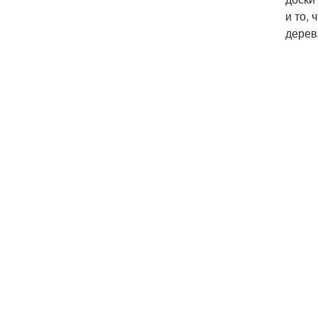
и то,
дерев