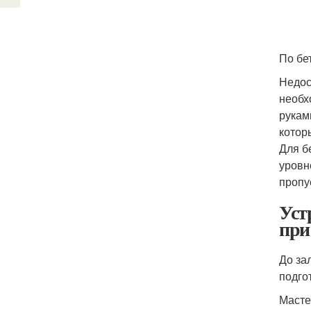
По бе
Недос
необх
рукам
котор
Для б
уровн
пропу
Уст
при
До за
подго
Масте