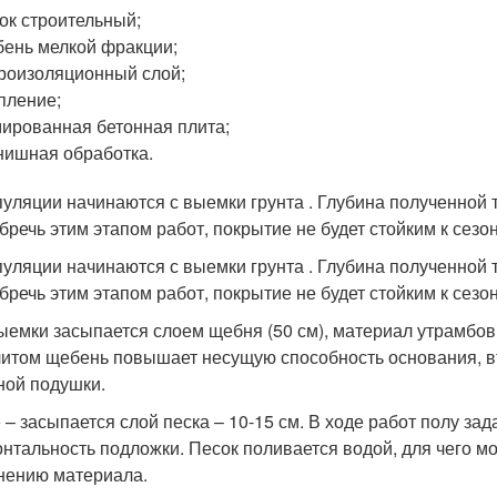
ок строительный;
ень мелкой фракции;
роизоляционный слой;
пление;
ированная бетонная плита;
ишная обработка.
уляции начинаются с выемки грунта . Глубина полученной 
бречь этим этапом работ, покрытие не будет стойким к се
уляции начинаются с выемки грунта . Глубина полученной 
бречь этим этапом работ, покрытие не будет стойким к се
ыемки засыпается слоем щебня (50 см), материал утрамбо
итом щебень повышает несущую способность основания, вт
ной подушки.
 – засыпается слой песка – 10-15 см. В ходе работ полу за
онтальность подложки. Песок поливается водой, для чего м
нению материала.