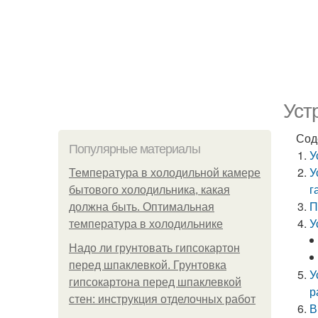
Уст
Сод
Популярные материалы
У
У
Температура в холодильной камере
г
бытового холодильника, какая
П
должна быть. Оптимальная
У
температура в холодильнике
Надо ли грунтовать гипсокартон
перед шпаклевкой. Грунтовка
У
гипсокартона перед шпаклевкой
р
стен: инструкция отделочных работ
В