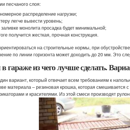
ии песчаного слоя:
номерное распределение нагрузки;
теру легче вывести уровень;
 заливке монолита просадка будет минимальной;
тоге получится жесткая, прочная конструкция.
ориентироваться на строительные нормы, при обустройстве
нение по линии горизонта может доходить до 20 мм. Это сле
 в гараже из чего лучше сделать. Вари
дин вариант, который отвечает всем требованиям к наполь
ове материала – резиновая крошка, которая смешивается 
икаторами и красителями. Из этой смеси производят рулоны