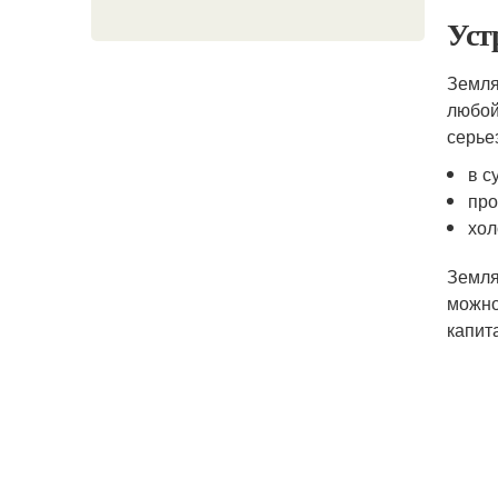
Уст
Земля
любой
серье
в с
про
хол
Земля
можно
капит