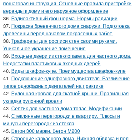
пошаговая инструкция. Основные правила пристройки
веранды к дому и его наружное оформление
36.
Радиоактивный фон норма. Нормы радиации
37.
Покраска бревенчатого дома снаружи. Подготовка
древесины перед началом покрасочных работ.
38.
Трафареты для росписи стен своими руками.
Уникальное украшение помещения
39.
Входные двери из стеклопакета для частного дома.
Недостатки пластиковых входных дверей
40.
Виды шкафов-купе. Преимущества шкафов-купе
41.
Подключение однофазного двигателя. Различение
типов однофазных двигателей на практике
42.
Рулонная кровля для скатной крыши. Правильная
укладка рулонной кровли
43.
Септик для частного дома топас. Модификации
44.
Стеклянные перегородки в квартиру. Плюсы и
минусы перегородок из стекла
45.
Бетон 300 марки. Бетон М200
46.
Строение каркасного дома. Нижняя обвязка и пол