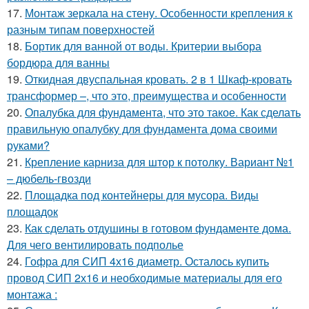
17.
Монтаж зеркала на стену. Особенности крепления к
разным типам поверхностей
18.
Бортик для ванной от воды. Критерии выбора
бордюра для ванны
19.
Откидная двуспальная кровать. 2 в 1 Шкаф-кровать
трансформер –, что это, преимущества и особенности
20.
Опалубка для фундамента, что это такое. Как сделать
правильную опалубку для фундамента дома своими
руками?
21.
Крепление карниза для штор к потолку. Вариант №1
– дюбель-гвозди
22.
Площадка под контейнеры для мусора. Виды
площадок
23.
Как сделать отдушины в готовом фундаменте дома.
Для чего вентилировать подполье
24.
Гофра для СИП 4х16 диаметр. Осталось купить
провод СИП 2х16 и необходимые материалы для его
монтажа :