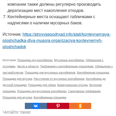
компании также должны регулярно производить
дератизацию мест накопления отходов.
Контейнерные места оснащают табличками с
надписями о наличии мусорных баков.
Источник:
https://stroyvsepodryad.info/stati/konteynernaya-
ploshchadka-dlya-musora-organizaciya-konteynernyh-
ploshchadok
Категории:
Площадка под контейнеры
,
Мусорные контейнеры
,
Обращения с
отходами
,
Число в области
,
Требования к контейнерным площадкам
,
Обращение с
листвой/снегом
,
Площадка для мусорных контейнеров
,
Контейнерная площадка
,
Площадки для мусора
,
Расстояние от мусорных контейнеров
,
Контейнеры до
детской площадки
,
Площадки для сбора
,
Коммунальные отходы
,
Бетонная
площадка
,
Площадка под мусорные контейнеры
,
Санитарные требования
,
Площадка для мусора
,
Контейнерные площадки
Читайте также