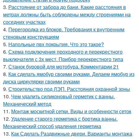
3.
Расстояние от забора до бани. Какие расстояния в
метрах должны быть соблюдены между строениями на
соседних участках
4.
Перегородка из блоков. Требования к внутренним
стеновым конструкциям
5.
Напольные пвх покрытия. Что это такое?
6.
Схема подключения проходного и перекрестного
выключателя с 3х мест. Прибор перекрестного типа
7.
Станок буровой для мотобура. Комментарии 21
8.
Как сделать ямобур своими руками. Делаем ямобур из
диска циркулярки своими руками
9.
Строительство под ЛЭП. Расстояния охранной зоны
10.
Чем удалить силиконовый герметик с ванны.
Механический метод
11.
Монтаж москитной сетки. Виды и особенности сеток
12.
Удаление старого герметика с бортика ванны.
Механический способ удаления герметика
13.
Как Сделать Раздвижные двери. Варианты монтажа