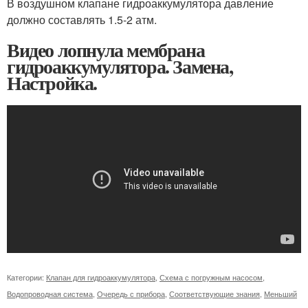
В воздушном клапане гидроаккумулятора давление
должно составлять 1.5-2 атм.
Видео лопнула мембрана
гидроаккумулятора. Замена,
Настройка.
Категории:
Клапан для гидроаккумулятора
,
Схема с погружным насосом
,
Водопроводная система
,
Очередь с прибора
,
Соответствующие знания
,
Меньший