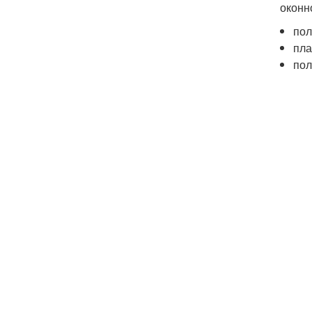
оконн
пол
пла
пол