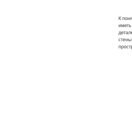
К пон
иметь
детал
стены
прост