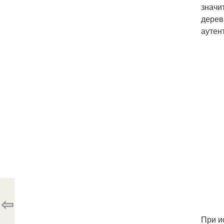
значи
дерев
аутен
⇦
При и