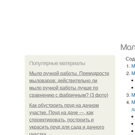
Мол
Сод
Популярные материалы
М
М
Мыло ручной работы. Премудрости
мыловаров: действительно ли
мыло ручной работы лучше по
М
сравнению с фабричным? (3 фото)
М
Как обустроить пруд на дачном
л
участке. Пруд на даче —, как
спроектировать, построить и
украсить пруд для сада и дачного
участка