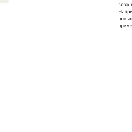
сложн
Напри
повыш
приме