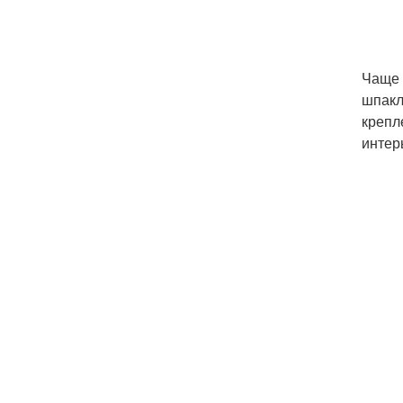
Чаще 
шпакл
крепл
интер