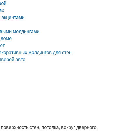
вой
ах
 акцентами
ловыми молдингами
 доме
ают
декоративных молдингов для стен
дверей авто
оверхность стен, потолка, вокруг дверного,