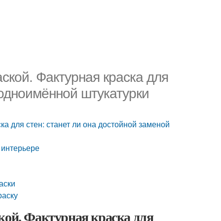
аской. Фактурная краска для
 одноимённой штукатурки
ка для стен: станет ли она достойной заменой
 интерьере
аски
раску
кой. Фактурная краска для