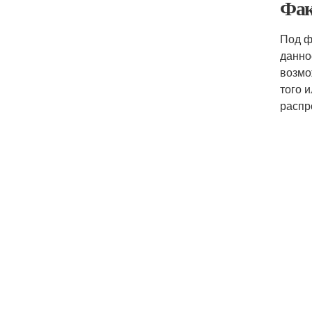
Фак
Под ф
данно
возмо
того 
распр