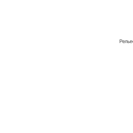
Релье