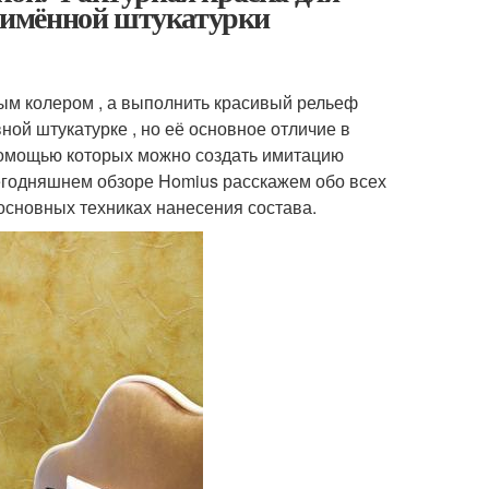
ноимённой штукатурки
ным колером , а выполнить красивый рельеф
ной штукатурке , но её основное отличие в
 помощью которых можно создать имитацию
сегодняшнем обзоре Homius расскажем обо всех
 основных техниках нанесения состава.