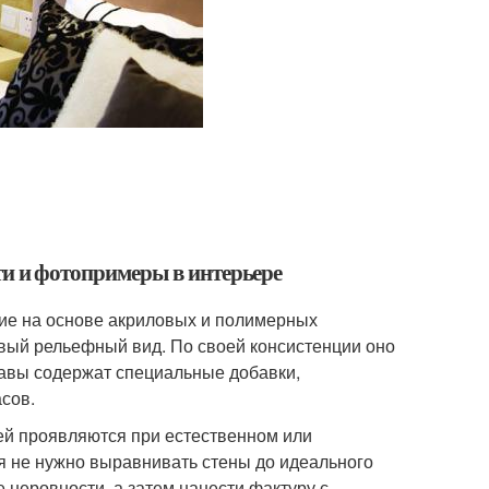
ти и фотопримеры в интерьере
тие на основе акриловых и полимерных
вый рельефный вид. По своей консистенции оно
тавы содержат специальные добавки,
сов.
ей проявляются при естественном или
я не нужно выравнивать стены до идеального
 неровности, а затем нанести фактуру с