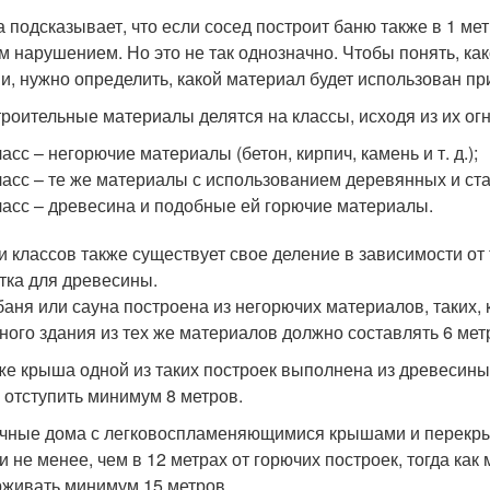
а подсказывает, что если сосед построит баню также в 1 мет
м нарушением. Но это не так однозначно. Чтобы понять, к
и, нужно определить, какой материал будет использован пр
троительные материалы делятся на классы, исходя из их ог
ласс – негорючие материалы (бетон, кирпич, камень и т. д.);
ласс – те же материалы с использованием деревянных и ст
ласс – древесина и подобные ей горючие материалы.
и классов также существует свое деление в зависимости от
тка для древесины.
баня или сауна построена из негорючих материалов, таких, к
ного здания из тех же материалов должно составлять 6 мет
же крыша одной из таких построек выполнена из древесины 
 отступить минимум 8 метров.
чные дома с легковоспламеняющимися крышами и перекрыти
 и не менее, чем в 12 метрах от горючих построек, тогда 
живать минимум 15 метров.