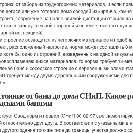
тройки от забора из трудногорючих материалов, и если пр
оящегося или уже готового дома соседей из кирпича, камня
троить сооружение на более близкой дистанции от жилища 
 стоит к забору тыльной стороной и не имеет окон и отдуши
арной инспекцией);
и строение возводится из негорючих материалов и подобн
ект, расположенный напротив, норма может составлять 8 м
и хотя бы одно из строений, возведенных на одной визуальн
ковоспламеняющихся материалов, то норма требует 12-мет
леная баня и соседское строение с деревянными элементам
П требует между двумя деревянными сооружениями для п
5 м.
стояние от бани до дома СНиП. Какое 
едскими банями
твует Свод норм и правил (СНиП 30-02-97), регламентиру
й относительно друг друга. В соответствии с указанными в
и другого здания того же типа до границы участка должно со