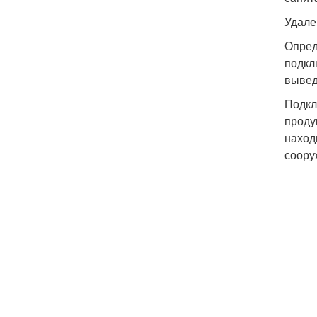
Удале
Опред
подкл
вывед
Подкл
проду
наход
соору