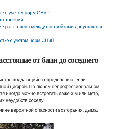
тке с учётом норм СНиП
х строений
акие расстояния между постройками допускаются
астке с учетом норм СНиП
асстояние от бани до соседнего
 быстро поддающийся определению, если
одной цифрой. На любом непрофессиональном
тя иногда можно встретить даже 3 м или метр,
х неудобств соседу.
ичине вероятной опасности возгорания, дыма,