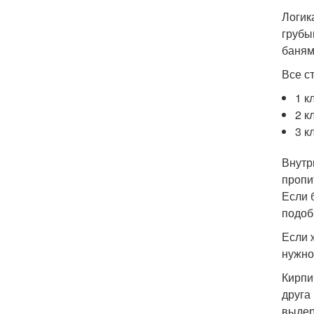
Логик
грубы
баням
Все с
1 к
2 к
3 к
Внутр
пропи
Если 
подоб
Если 
нужно
Кирпи
друга
выдер