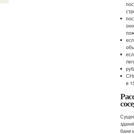
пос
стр
пос
оно
пож
есл
объ
есл
лег
руб
СНи
в 1
Рас
сос
Сущес
здани
бани 