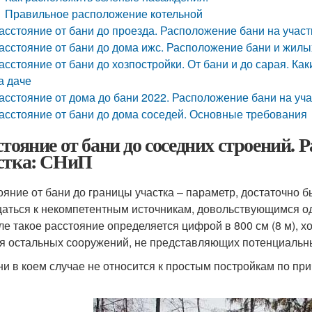
Правильное расположение котельной
асстояние от бани до проезда. Расположение бани на учас
асстояние от бани до дома ижс. Расположение бани и жилы
асстояние от бани до хозпостройки. От бани и до сарая. К
а даче
асстояние от дома до бани 2022. Расположение бани на уч
асстояние от бани до дома соседей. Основные требования
стояние от бани до соседних строений. Р
стка: СНиП
ояние от бани до границы участка – параметр, достаточно
аться к некомпетентным источникам, довольствующимся 
ле такое расстояние определяется цифрой в 800 см (8 м), хо
ля остальных сооружений, не представляющих потенциальны
ни в коем случае не относится к простым постройкам по пр