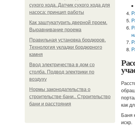
сухого хода. Датчик сухого хода для
насоса: принцип работы
Р
Р
Как заштукатурить дверной проем.
Р
Выравнивание проема
н
Правильная установка бордюров.
Р
Технология укладки бордюрного
Р
камня
Рас
Ввод электричества в дом со
уча
столба. Подвод электрики по
воздуху
Расст
Нормы законодательства о
обращ
строительстве бани.. Строительство
порта
бани и расстояния
как д
Баня 
искр.