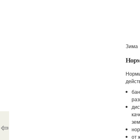
Зима
Норм
Нормы
дейст
бан
раз
дис
кач
зем
⇦
нор
от 