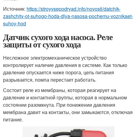
Источник:
https://stroyvsepodryad.info/novosti/datchik-
zashchity-ot-suhogo-hoda-dlya-nasosa-pochemu-voznikaet-
suhoy-hod
Датчик сухого хода насоса. Реле
защиты от сухого хода
Несложное электромеханическое устройство
контролирует наличие давления в системе. Как только
давление опускается ниже порога, цепь питания
разрывается, помпа перестает работать.
Состоит реле из мембраны, которая реагирует на
давление и контактной группы, которая в нормальном
состоянии разомкнута. При понижении давления
мембрана давит на контакты, они замыкаются, отключая
питание.