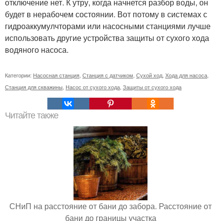
отключение нет. К утру, когда начнется разбор воды, он
будет в нерабочем состоянии. Вот потому в системах с
гидроаккумулчторами или насосными станциями лучше
использовать другие устройства защиты от сухого хода
водяного насоса.
Категории:
Насосная станция
,
Станция с датчиком
,
Сухой ход
,
Хода для насоса
,
Станция для скважины
,
Насос от сухого хода
,
Защиты от сухого хода
Читайте также
СНиП на расстояние от бани до забора. Расстояние от
бани до границы участка