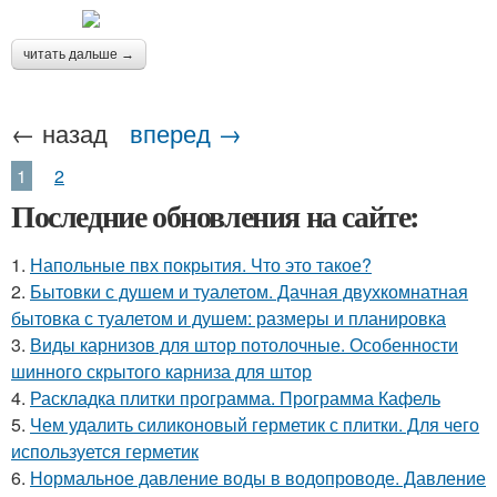
читать дальше →
← назад
вперед →
1
2
Последние обновления на сайте:
1.
Напольные пвх покрытия. Что это такое?
2.
Бытовки с душем и туалетом. Дачная двухкомнатная
бытовка с туалетом и душем: размеры и планировка
3.
Виды карнизов для штор потолочные. Особенности
шинного скрытого карниза для штор
4.
Раскладка плитки программа. Программа Кафель
5.
Чем удалить силиконовый герметик с плитки. Для чего
используется герметик
6.
Нормальное давление воды в водопроводе. Давление