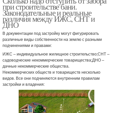
Сколько надо отступить от забора
при строительстве бани.
Законодательные и реальные
различия между ИЖС, СНТ и
Расстояния от бани
Бани на меже
ДНО
В документации под застройку могут фигурировать
различные виды собственности на землю с разными
Противопожарные
Расстояния между
подчинениями и правами:
расстояния
домом
ИЖС – индивидуальное жилищное строительство;СНТ –
садоводческие некоммерческие товарищества;ДНО –
дачные некоммерческие общества.
Некоммерческих обществ и товариществ несколько
Расстояние от септика
Допустимое расстояние
видов. Все они подчиняются внутренним правилам
застройки и владения:
Расстояние от
Забор до бани
соседского забора