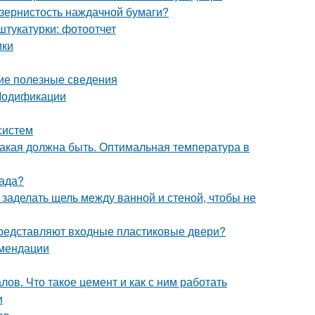
 зернистость наждачной бумаги?
штукатурки: фотоотчет
ики
щие полезные сведения
 Модификации
систем
какая должна быть. Оптимальная температура в
сада?
 заделать щель между ванной и стеной, чтобы не
 представляют входные пластиковые двери?
омендации
ов. Что такое цемент и как с ним работать
и