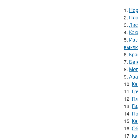
1.
Нор
2.
Пло
3.
Лис
4.
Как
5.
Из 
выкл
6.
Кра
7.
Бет
8.
Мет
9.
Ава
10.
Ка
11.
Гр
12.
Пл
13.
Ги
14.
По
15.
Ка
16.
Об
17.
Ка