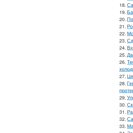
18.
Са
19.
Ба
20.
По
21.
Ро
22.
Мо
23.
Сд
24.
Вх
25.
Дв
26.
Те
холод
27.
Це
28.
Ге
проте
29.
Ул
30.
Ск
31.
Ра
32.
Са
33.
Ма