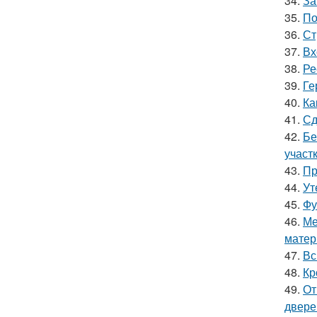
34.
За
35.
По
36.
Ст
37.
Вх
38.
Ре
39.
Ге
40.
Ка
41.
Сд
42.
Бе
участ
43.
Пр
44.
Ут
45.
Фу
46.
Ме
матер
47.
Вс
48.
Кр
49.
От
двере