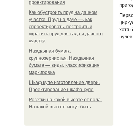
проектирования
приго
Как обустроить пруд на дачном
Перво
участке. Пруд на даче —, как
цирку
спроектировать, построить и
хотя 
украсить пруд для сада и дачного
нулев
участка
Наждачная бумага
крупнозернистая. Наждачная
бумага — виды, классификация,
маркировка
Шкаф купе изготовление двери.
Проектирование шкафа-купе
Розетки на какой высоте от пола.
На какой высоте могут быть