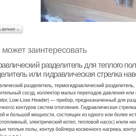
ь дальше →
 может заинтересовать
равлический разделитель для теплого пол
делитель или гидравлическая стрелка нав
влический разделитель, термогидравлический разделитель,
ительный сосуд, коллектор малых перепадов давления или ги
ator, Low-Loss Header) — прибор, предназначенный для раз
ичного) контуров систем отопления. Гидравлическая стрелк
ей и большой мощности, состоящих из одного или более ист
отопливный, электрический котел, тепловой насос) и/или н
ые теплые полы, контур бойлера косвенного нагрева, конту