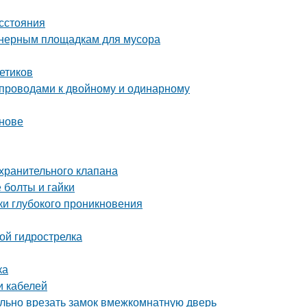
асстояния
йнерным площадкам для мусора
етиков
4 проводами к двойному и одинарному
снове
хранительного клапана
 болты и гайки
ки глубокого проникновения
ой гидрострелка
ка
и кабелей
вильно врезать замок вмежкомнатную дверь