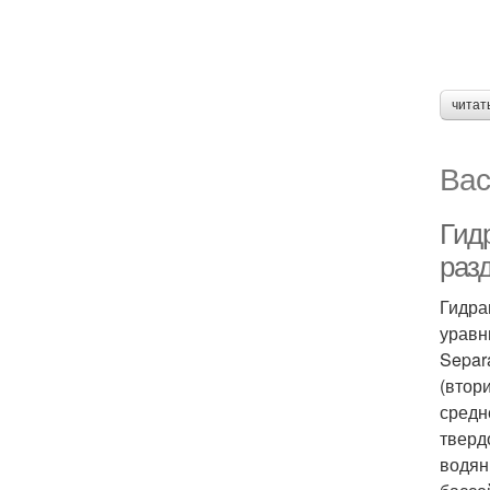
читат
Вас
Гид
раз
Гидра
уравн
Separ
(втор
средн
тверд
водян