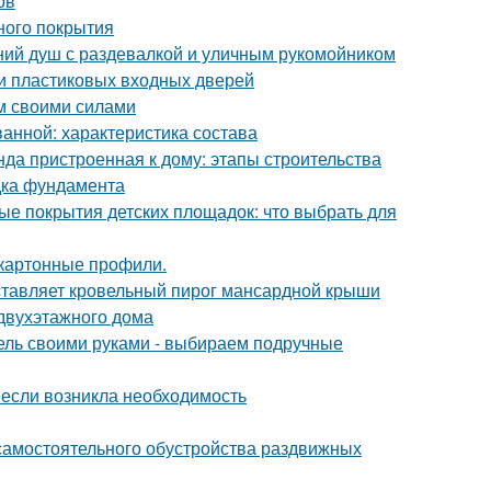
ов
ного покрытия
тний душ с раздевалкой и уличным рукомойником
ки пластиковых входных дверей
ом своими силами
ванной: характеристика состава
нда пристроенная к дому: этапы строительства
дка фундамента
ые покрытия детских площадок: что выбрать для
окартонные профили.
ставляет кровельный пирог мансардной крыши
 двухэтажного дома
бель своими руками - выбираем подручные
: если возникла необходимость
самостоятельного обустройства раздвижных