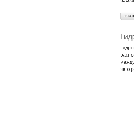
бассей
читат
Гид
Гидро
распр
между
чего 