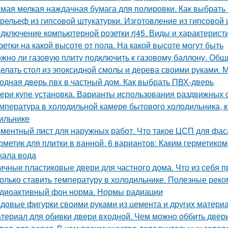
мая мелкая наждачная бумага для полировки. Как выбрать
рельеф из гипсовой штукатурки. Изготовление из гипсовой 
дключение компьютерной розетки rj45. Виды и характерист
зетки на какой высоте от пола. На какой высоте могут быть
жно ли газовую плиту подключить к газовому баллону. Об
елать стол из эпоксидной смолы и дерева своими руками.
одная дверь пвх в частный дом. Как выбрать ПВХ-дверь
ери купе установка. Варианты использования раздвижных 
мпература в холодильной камере бытового холодильника, 
ильнике
ментный лист для наружных работ. Что такое ЦСП для фа
рметик для плитки в ванной. 6 вариантов: Каким герметиком
кала вода
ичные пластиковые двери для частного дома. Что из себя
олько ставить температуру в холодильнике. Полезные рек
диоактивный фон норма. Нормы радиации
довые фигурки своими руками из цемента и других материал
териал для обивки двери входной. Чем можно оббить двер