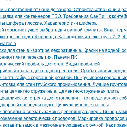
мы расстояния от бани до забора. Строительство бани и р
щадка для контейнеров ТБО. Требования СанПиН к конте
ты шифера плоские. Характеристики шифера
ой герметик лучше выбрать для ванной комнаты. Виды герм
люстры выходят 4 провода. Как подключить люстру: с 2, 3, 
ючателю
ски для стен в квартире декоративные. Краски на водной о
онная плита перекрытия. Панели ПК
аллический профиль для стен. Виды профилей
рийный клапан для водонагревателя. Срабатывание предо
к снять гайку с сорванной резьбой. Выкручиваем сорванные
унтовка для стен глубокого проникновения. Лучшие грунтов
иты цементно стружечные. Цементно-стружечная плита
дравлическая стрелка для отопления. Что представляет соб
дпорный насос для воды. Циркуляционные насосы
к правильно врезать замок в деревянную дверь. Выбор зам
означение электрических проводов. Маркировка проводов 
к вставить замок в межкомнатную дверь с ручкой. Как пра