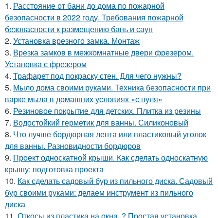
1.
Расстояние от бани до дома по пожарной
безопасности в 2022 году. Требования пожарной
безопасности к размещению бань и саун
2.
Установка врезного замка. Монтаж
3.
Врезка замков в межкомнатные двери фрезером.
Установка с фрезером
4.
Трафарет под покраску стен. Для чего нужны?
5.
Мыло дома своими руками. Техника безопасности при
варке мыла в домашних условиях «с нуля»
6.
Резиновое покрытие для детских. Плитка из резины
7.
Водостойкий герметик для ванны. Силиконовый
8.
Что лучше бордюрная лента или пластиковый уголок
для ванны. Разновидности бордюров
9.
Проект односкатной крыши. Как сделать односкатную
крышу: подготовка проекта
10.
Как сделать садовый бур из пильного диска. Садовый
бур своими руками: делаем инструмент из пильного
диска
11.
Откосы из пластика на окна. ? Простая установка