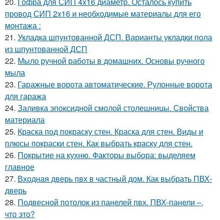
20.
Гофра для СИП 4х16 диаметр. Осталось купить
провод СИП 2х16 и необходимые материалы для его
монтажа :
21.
Укладка шпунтованной ДСП. Варианты укладки пола
из шпунтованной ДСП
22.
Мыло ручной работы в домашних. Основы ручного
мыла
23.
Гаражные ворота автоматические. Рулонные ворота
для гаража
24.
Заливка эпоксидной смолой столешницы. Свойства
материала
25.
Краска под покраску стен. Краска для стен. Виды и
плюсы покраски стен. Как выбрать краску для стен.
26.
Покрытие на кухню. Факторы выбора: выделяем
главное
27.
Входная дверь пвх в частный дом. Как выбрать ПВХ-
дверь
28.
Подвесной потолок из панелей пвх. ПВХ-панели –,
что это?