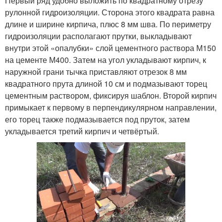
Первый ряд удобно выложить по квадратному отрезу
рулонной гидроизоляции. Сторона этого квадрата равна
длине и ширине кирпича, плюс 8 мм шва. По периметру
гидроизоляции располагают прутки, выкладывают
внутри этой «опалубки» слой цементного раствора М150
на цементе М400. Затем на угол укладывают кирпич, к
наружной грани тычка приставляют отрезок 8 мм
квадратного прута длиной 10 см и подмазывают торец
цементным раствором, фиксируя шаблон. Второй кирпич
примыкает к первому в перпендикулярном направлении,
его торец также подмазывается под пруток, затем
укладывается третий кирпич и четвёртый.