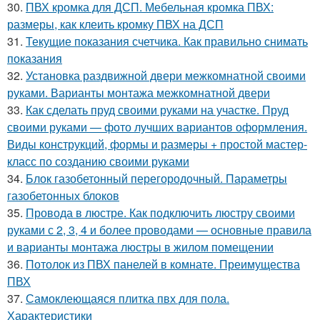
30.
ПВХ кромка для ДСП. Мебельная кромка ПВХ:
размеры, как клеить кромку ПВХ на ДСП
31.
Текущие показания счетчика. Как правильно снимать
показания
32.
Установка раздвижной двери межкомнатной своими
руками. Варианты монтажа межкомнатной двери
33.
Как сделать пруд своими руками на участке. Пруд
своими руками — фото лучших вариантов оформления.
Виды конструкций, формы и размеры + простой мастер-
класс по созданию своими руками
34.
Блок газобетонный перегородочный. Параметры
газобетонных блоков
35.
Провода в люстре. Как подключить люстру своими
руками с 2, 3, 4 и более проводами — основные правила
и варианты монтажа люстры в жилом помещении
36.
Потолок из ПВХ панелей в комнате. Преимущества
ПВХ
37.
Самоклеющаяся плитка пвх для пола.
Характеристики