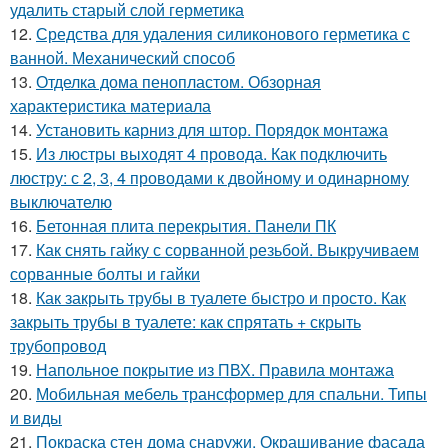
удалить старый слой герметика
12.
Средства для удаления силиконового герметика с
ванной. Механический способ
13.
Отделка дома пенопластом. Обзорная
характеристика материала
14.
Установить карниз для штор. Порядок монтажа
15.
Из люстры выходят 4 провода. Как подключить
люстру: с 2, 3, 4 проводами к двойному и одинарному
выключателю
16.
Бетонная плита перекрытия. Панели ПК
17.
Как снять гайку с сорванной резьбой. Выкручиваем
сорванные болты и гайки
18.
Как закрыть трубы в туалете быстро и просто. Как
закрыть трубы в туалете: как спрятать + скрыть
трубопровод
19.
Напольное покрытие из ПВХ. Правила монтажа
20.
Мобильная мебель трансформер для спальни. Типы
и виды
21.
Покраска стен дома снаружи. Окрашивание фасада