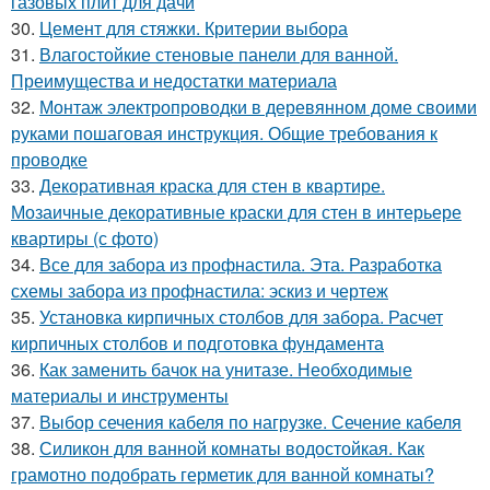
газовых плит для дачи
30.
Цемент для стяжки. Критерии выбора
31.
Влагостойкие стеновые панели для ванной.
Преимущества и недостатки материала
32.
Монтаж электропроводки в деревянном доме своими
руками пошаговая инструкция. Общие требования к
проводке
33.
Декоративная краска для стен в квартире.
Мозаичные декоративные краски для стен в интерьере
квартиры (с фото)
34.
Все для забора из профнастила. Эта. Разработка
схемы забора из профнастила: эскиз и чертеж
35.
Установка кирпичных столбов для забора. Расчет
кирпичных столбов и подготовка фундамента
36.
Как заменить бачок на унитазе. Необходимые
материалы и инструменты
37.
Выбор сечения кабеля по нагрузке. Сечение кабеля
38.
Силикон для ванной комнаты водостойкая. Как
грамотно подобрать герметик для ванной комнаты?