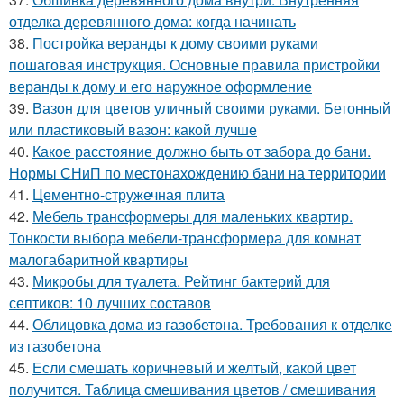
отделка деревянного дома: когда начинать
38.
Постройка веранды к дому своими руками
пошаговая инструкция. Основные правила пристройки
веранды к дому и его наружное оформление
39.
Вазон для цветов уличный своими руками. Бетонный
или пластиковый вазон: какой лучше
40.
Какое расстояние должно быть от забора до бани.
Нормы СНиП по местонахождению бани на территории
41.
Цементно-стружечная плита
42.
Мебель трансформеры для маленьких квартир.
Тонкости выбора мебели-трансформера для комнат
малогабаритной квартиры
43.
Микробы для туалета. Рейтинг бактерий для
септиков: 10 лучших составов
44.
Облицовка дома из газобетона. Требования к отделке
из газобетона
45.
Если смешать коричневый и желтый, какой цвет
получится. Таблица смешивания цветов / смешивания