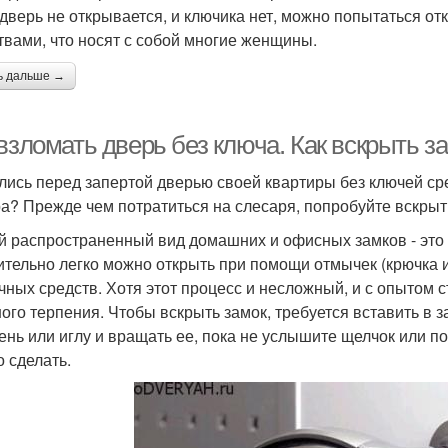
 дверь не открывается, и ключика нет, можно попытаться о
твами, что носят с собой многие женщины.
ь дальше →
взломать дверь без ключа. Как вскрыть за
лись перед запертой дверью своей квартиры без ключей ср
а? Прежде чем потратиться на слесаря, попробуйте вскрыт
 распространенный вид домашних и офисных замков - это
ительно легко можно открыть при помощи отмычек (крючка и
чных средств. Хотя этот процесс и несложный, и с опытом 
ого терпения. Чтобы вскрыть замок, требуется вставить в
ень или иглу и вращать ее, пока не услышите щелчок или п
о сделать.