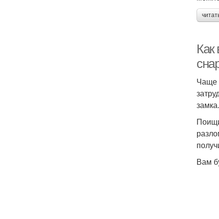
читат
Как
сна
Чаще 
затру
замка.
Поищи
разло
получ
Вам б