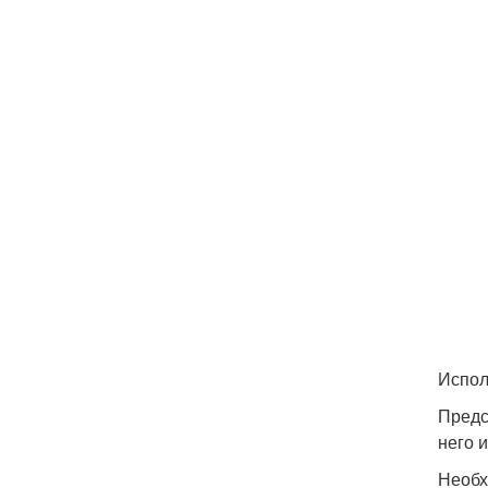
Испол
Предс
него 
Необх