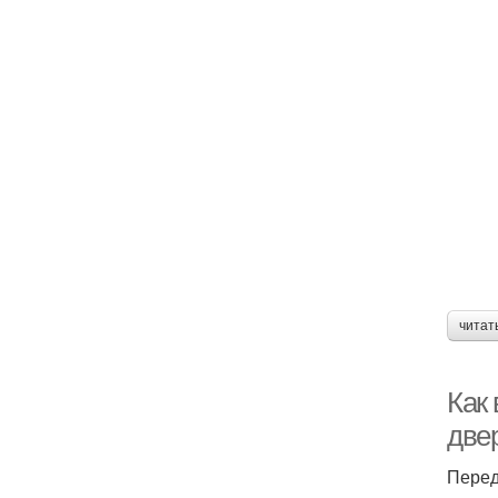
читат
Как
двер
Перед