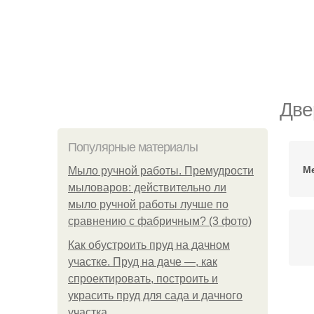
Две
Популярные материалы
М
Мыло ручной работы. Премудрости
мыловаров: действительно ли
мыло ручной работы лучше по
сравнению с фабричным? (3 фото)
Как обустроить пруд на дачном
участке. Пруд на даче —, как
спроектировать, построить и
украсить пруд для сада и дачного
участка