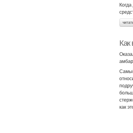
Когда
средс
читат
Как 
Оказа
амбар
Самый
относ
подру
больш
стерж
как эт