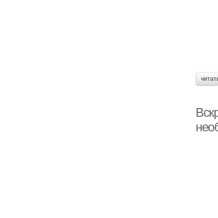
читат
Вскр
нео