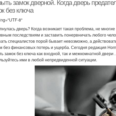
ыть замок дверной. Когда дверь предател
ок без ключа
ing="UTF-8"
пнулась дверь? Когда возникает такая проблема, не многие 
ивным последствиям и заставить понервничать любого челов
ать специалистов порой бывает невозможно, а действовать
м без финансовых потерь и ущерба. Сегодня редакция Homi
ть замок без ключа как входной, так и межкомнатной двери 
льзуйтесь ими в любой непредвиденной ситуации.