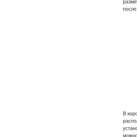
разме
после
В кор
распо
устан
можно