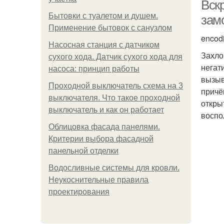
Вскр
Бытовки с туалетом и душем.
зам
Применение бытовок с санузлом
encod
Насосная станция с датчиком
Захло
сухого хода. Датчик сухого хода для
негат
насоса: принцип работы
вызыв
Проходной выключатель схема на 3
причё
выключателя. Что такое проходной
откры
выключатель и как он работает
воспо
Облицовка фасада панелями.
Критерии выбора фасадной
панельной отделки
Водосливные системы для кровли.
Неукоснительные правила
проектирования