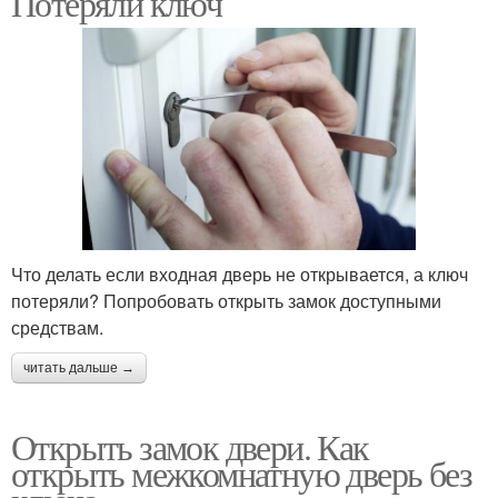
Потеряли ключ
Входные двери
Межкомнатные двери
Двери при помощи
Металлическая дверь
Что делать если входная дверь не открывается, а ключ
потеряли? Попробовать открыть замок доступными
средствам.
Двери в москве
Двери без повреждения
читать дальше →
Открыть замок двери. Как
Замки для входных
Двери в квартире
открыть межкомнатную дверь без
дверей