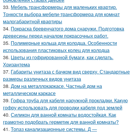
33.
Мебель трансформеры для маленьких квартир.
Тонкости выбора мебели-трансформера для комнат
малогабаритной квартиры
34.
Покраска бревенчатого дома снаружи. Подготовка
древесины перед началом покрасочных работ.
35.
Полимерные кольца для колодца. Особенности
использования пластиковых колец для колодца
36.
Цветы из гофрированной бумаги, как сделать.
Хризантема
37.
Габариты унитаза с бачком вид сверху. Стандартные
размеры различных видов унитаза
38.
Дом на металлокаркасе. Частный дом на
металлическом каркасе
39.
Гофра труба для кабеля наружной прокладки. Какую
гофру использовать для проводки кабеля под землей
40.
Силикон для ванной комнаты водостойкая. Как
грамотно подобрать герметик для ванной комнаты?
41.
Топаз канализационные системы. Д —