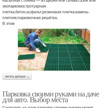
насыпная стоянка — из щебня или гальки;газон или
экопарковка;тротуарная
плитка;бетон;асфальт;резиновая плитка;камень-
плитняк;парковочная решётка.
В этом
читать дальше →
Парковка своими руками на даче
для авто. Выбор места
Соорудить на даче парковку своими руками может