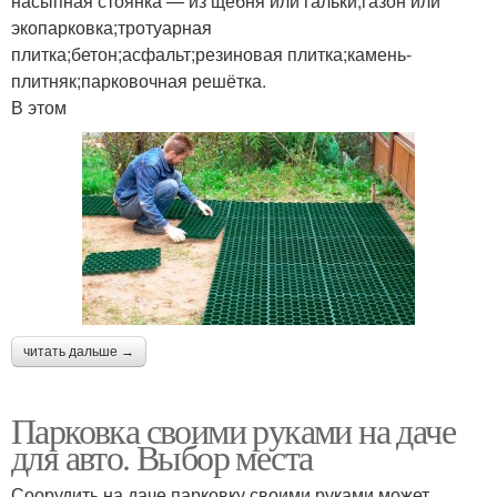
насыпная стоянка — из щебня или гальки;газон или
экопарковка;тротуарная
плитка;бетон;асфальт;резиновая плитка;камень-
плитняк;парковочная решётка.
В этом
читать дальше →
Парковка своими руками на даче
для авто. Выбор места
Соорудить на даче парковку своими руками может