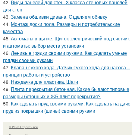
42.
Виды панелей для стен. 3 класса стеновых панелей
для стен
43.
Замена обшивки дивана. Отделяем обивку
44.
Монтаж доски пола. Размеры и потребительские
качества
45.
Автоматы в щитке. Щиток электрический под счетчик
и автоматы: выбор места установки
46.
Ленивые грядки своими руками. Как сделать умные
грядки своими руками
47.
Клапан сухого хода. Датчик сухого хода для насоса –
принцип работы и устройство
48.
Наждачка для пластика. Шаги
49.
Плита перекрытия бетонная. Какие бывают типовые
размеры бетонных и ЖБ плит перекрытия?
50.
Как сделать пруд своими руками. Как сделать на даче
пруд из покрышки (шины) своими руками
© 2026 Строить все
Контакты
Пользовательское соглашение