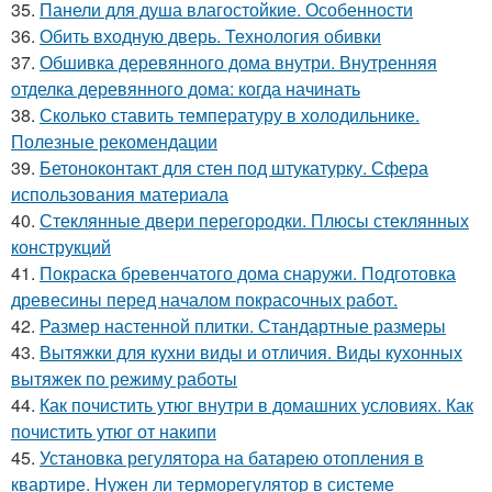
35.
Панели для душа влагостойкие. Особенности
36.
Обить входную дверь. Технология обивки
37.
Обшивка деревянного дома внутри. Внутренняя
отделка деревянного дома: когда начинать
38.
Сколько ставить температуру в холодильнике.
Полезные рекомендации
39.
Бетоноконтакт для стен под штукатурку. Сфера
использования материала
40.
Стеклянные двери перегородки. Плюсы стеклянных
конструкций
41.
Покраска бревенчатого дома снаружи. Подготовка
древесины перед началом покрасочных работ.
42.
Размер настенной плитки. Стандартные размеры
43.
Вытяжки для кухни виды и отличия. Виды кухонных
вытяжек по режиму работы
44.
Как почистить утюг внутри в домашних условиях. Как
почистить утюг от накипи
45.
Установка регулятора на батарею отопления в
квартире. Нужен ли терморегулятор в системе