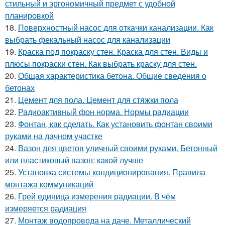
стильный и эргономичный предмет с удобной
планировкой
18.
Поверхностный насос для откачки канализации. Как
выбрать фекальный насос для канализации
19.
Краска под покраску стен. Краска для стен. Виды и
плюсы покраски стен. Как выбрать краску для стен.
20.
Общая характеристика бетона. Общие сведения о
бетонах
21.
Цемент для пола. Цемент для стяжки пола
22.
Радиоактивный фон норма. Нормы радиации
23.
Фонтан, как сделать. Как установить фонтан своими
руками на дачном участке
24.
Вазон для цветов уличный своими руками. Бетонный
или пластиковый вазон: какой лучше
25.
Установка системы кондиционирования. Правила
монтажа коммуникаций
26.
Грей единица измерения радиации. В чём
измеряется радиация
27.
Монтаж водопровода на даче. Металлический