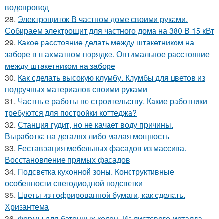
водопровод
28.
Электрощиток В частном доме своими руками.
Собираем электрощит для частного дома на 380 В 15 кВт
29.
Какое расстояние делать между штакетником на
заборе в шахматном порядке. Оптимальное расстояние
между штакетником на заборе
30.
Как сделать высокую клумбу. Клумбы для цветов из
подручных материалов своими руками
31.
Частные работы по строительству. Какие работники
требуются для постройки коттеджа?
32.
Станция гудит, но не качает воду причины.
Выработка на деталях либо малая мощность
33.
Реставрация мебельных фасадов из массива.
Восстановление прямых фасадов
34.
Подсветка кухонной зоны. Конструктивные
особенности светодиодной подсветки
35.
Цветы из гофрированной бумаги, как сделать.
Хризантема
36.
Формы для бетонных колец. Из листового металла