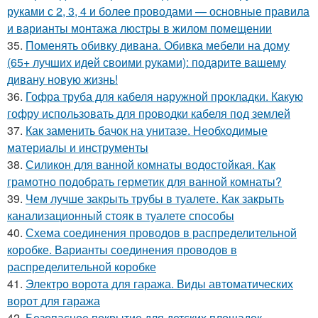
руками с 2, 3, 4 и более проводами — основные правила
и варианты монтажа люстры в жилом помещении
35.
Поменять обивку дивана. Обивка мебели на дому
(65+ лучших идей своими руками): подарите вашему
дивану новую жизнь!
36.
Гофра труба для кабеля наружной прокладки. Какую
гофру использовать для проводки кабеля под землей
37.
Как заменить бачок на унитазе. Необходимые
материалы и инструменты
38.
Силикон для ванной комнаты водостойкая. Как
грамотно подобрать герметик для ванной комнаты?
39.
Чем лучше закрыть трубы в туалете. Как закрыть
канализационный стояк в туалете способы
40.
Схема соединения проводов в распределительной
коробке. Варианты соединения проводов в
распределительной коробке
41.
Электро ворота для гаража. Виды автоматических
ворот для гаража
42.
Безопасное покрытие для детских площадок.