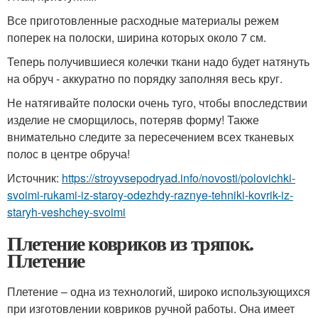
Все приготовленные расходные материалы режем
поперек на полоски, ширина которых около 7 см.
Теперь получившиеся колечки ткани надо будет натянуть
на обруч - аккуратно по порядку заполняя весь круг.
Не натягивайте полоски очень туго, чтобы впоследствии
изделие не сморщилось, потеряв форму! Также
внимательно следите за пересечением всех тканевых
полос в центре обруча!
Источник:
https://stroyvsepodryad.info/novosti/polovichki-
svoimi-rukami-iz-staroy-odezhdy-raznye-tehniki-kovrik-iz-
staryh-veshchey-svoimi
Плетение ковриков из тряпок.
Плетение
Плетение – одна из технологий, широко использующихся
при изготовлении ковриков ручной работы. Она имеет