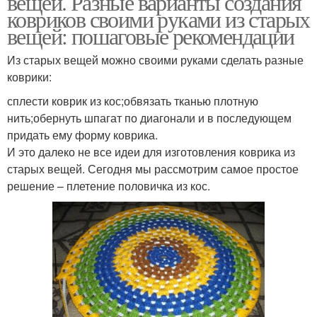
вещей. Разные варианты создания
ковриков своими руками из старых
вещей: пошаговые рекомендации
Из старых вещей можно своими руками сделать разные
Красивые коврики
Красивый коврик
коврики:
сплести коврик из кос;обвязать тканью плотную
нить;обернуть шпагат по диагонали и в последующем
придать ему форму коврика.
Коврики из тряпок
Коврики из футболок
И это далеко не все идеи для изготовления коврика из
старых вещей. Сегодня мы рассмотрим самое простое
решение – плетение половичка из кос.
Коврики из лоскутов
Коврик из шпагата