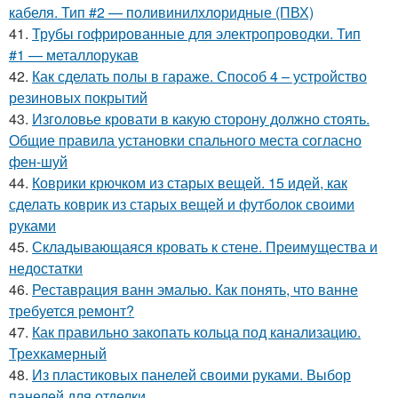
кабеля. Тип #2 — поливинилхлоридные (ПВХ)
41.
Трубы гофрированные для электропроводки. Тип
#1 — металлорукав
42.
Как сделать полы в гараже. Способ 4 – устройство
резиновых покрытий
43.
Изголовье кровати в какую сторону должно стоять.
Общие правила установки спального места согласно
фен-шуй
44.
Коврики крючком из старых вещей. 15 идей, как
сделать коврик из старых вещей и футболок своими
руками
45.
Складывающаяся кровать к стене. Преимущества и
недостатки
46.
Реставрация ванн эмалью. Как понять, что ванне
требуется ремонт?
47.
Как правильно закопать кольца под канализацию.
Трехкамерный
48.
Из пластиковых панелей своими руками. Выбор
панелей для отделки