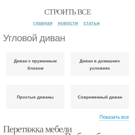
СТРОИТЬ ВСЕ
главная
новости
статьи
Угловой диван
Диван с пружинным
Диван в домашних
блоком
условиях
Простые диваны
Современный диван
Показать все
Перетяжка мебели
Диван из
Диван из фанеры
нескольких слоев