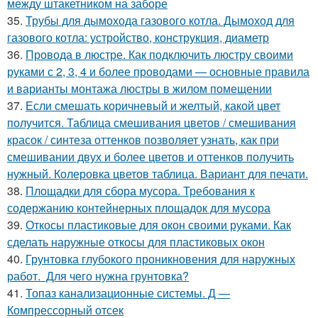
между штакетником на заборе
35.
Трубы для дымохода газового котла. Дымоход для
газового котла: устройство, конструкция, диаметр
36.
Провода в люстре. Как подключить люстру своими
руками с 2, 3, 4 и более проводами — основные правила
и варианты монтажа люстры в жилом помещении
37.
Если смешать коричневый и желтый, какой цвет
получится. Таблица смешивания цветов / смешивания
красок / синтеза оттенков позволяет узнать, как при
смешивании двух и более цветов и оттенков получить
нужный. Колеровка цветов таблица. Вариант для печати.
38.
Площадки для сбора мусора. Требования к
содержанию контейнерных площадок для мусора
39.
Откосы пластиковые для окон своими руками. Как
сделать наружные откосы для пластиковых окон
40.
Грунтовка глубокого проникновения для наружных
работ. Для чего нужна грунтовка?
41.
Топаз канализационные системы. Д —
Компрессорный отсек