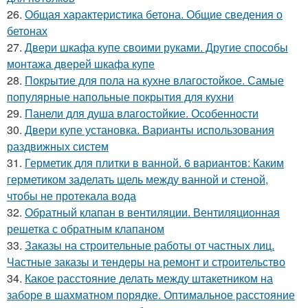
26.
Общая характеристика бетона. Общие сведения о
бетонах
27.
Двери шкафа купе своими руками. Другие способы
монтажа дверей шкафа купе
28.
Покрытие для пола на кухне влагостойкое. Самые
популярные напольные покрытия для кухни
29.
Панели для душа влагостойкие. Особенности
30.
Двери купе установка. Варианты использования
раздвижных систем
31.
Герметик для плитки в ванной. 6 вариантов: Каким
герметиком заделать щель между ванной и стеной,
чтобы не протекала вода
32.
Обратный клапан в вентиляции. Вентиляционная
решетка с обратным клапаном
33.
Заказы на строительные работы от частных лиц.
Частные заказы и тендеры на ремонт и строительство
34.
Какое расстояние делать между штакетником на
заборе в шахматном порядке. Оптимальное расстояние