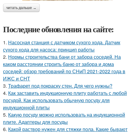
читать дальше →
Последние обновления на сайте:
1.
Насосная станция с датчиком сухого хода. Датчик
сухого хода для насоса: принцип работы
2.
Нормы строительства бани от забора соседей. На
каком расстоянии строить баню от забора и дома
соседей: обзор требований по СНиП 2021-2022 года в
ИЖС и СНТ
3.
Трафарет под покраску стен. Для чего нужны?
4.
Как заставить индукционную плиту работать с любой
посудой. Как использовать обычную посуду для
индукционной плиты
5.
Какую посуду можно использовать на индукционной
плите. Адаптеры для посуды
6.
Какой раствор нужен для стяжки пола. Какие бывают