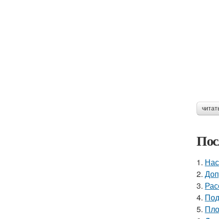
читат
Пос
1.
Нас
2.
Доп
3.
Рас
4.
Под
5.
Пло