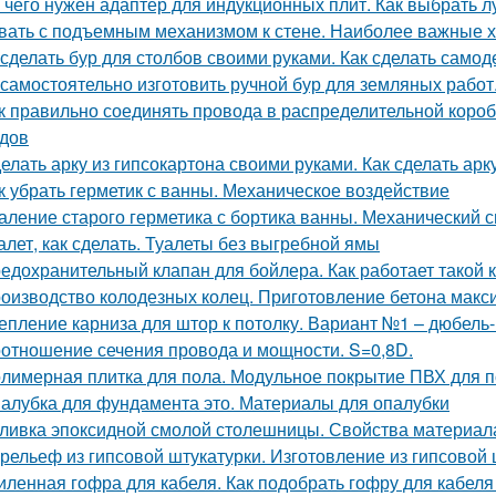
 чего нужен адаптер для индукционных плит. Как выбрать 
вать с подъемным механизмом к стене. Наиболее важные х
 сделать бур для столбов своими руками. Как сделать само
 самостоятельно изготовить ручной бур для земляных работ
к правильно соединять провода в распределительной коро
дов
елать арку из гипсокартона своими руками. Как сделать арк
к убрать герметик с ванны. Механическое воздействие
аление старого герметика с бортика ванны. Механический 
алет, как сделать. Туалеты без выгребной ямы
едохранительный клапан для бойлера. Как работает такой 
оизводство колодезных колец. Приготовление бетона макс
епление карниза для штор к потолку. Вариант №1 – дюбель-
отношение сечения провода и мощности. S=0,8D.
лимерная плитка для пола. Модульное покрытие ПВХ для п
алубка для фундамента это. Материалы для опалубки
ливка эпоксидной смолой столешницы. Свойства материал
рельеф из гипсовой штукатурки. Изготовление из гипсовой 
иленная гофра для кабеля. Как подобрать гофру для кабеля