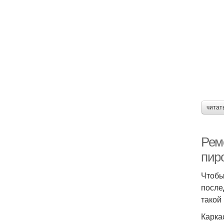
читат
Рем
пир
Чтобы
после
такой 
Карка