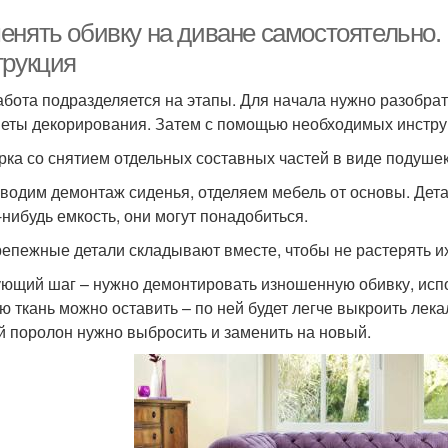
енять обивку на диване самостоятельно.
трукция
абота подразделяется на этапы. Для начала нужно разобрат
еты декорирования. Затем с помощью необходимых инструм
рка со снятием отдельных составных частей в виде подушек
водим демонтаж сиденья, отделяем мебель от основы. Дета
-нибудь емкость, они могут понадобиться.
репежные детали складывают вместе, чтобы не растерять их
ющий шаг – нужно демонтировать изношенную обивку, испо
ю ткань можно оставить – по ней будет легче выкроить лека
й поролон нужно выбросить и заменить на новый.