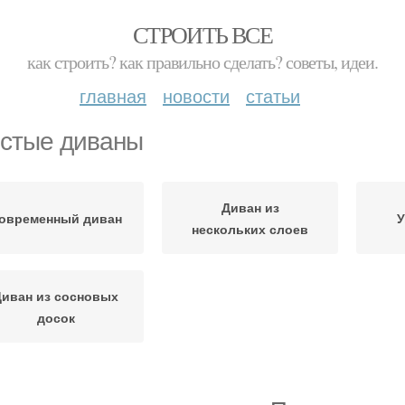
СТРОИТЬ ВСЕ
как строить? как правильно сделать? советы, идеи.
главная
новости
статьи
стые диваны
Диван из
овременный диван
У
нескольких слоев
Диван из сосновых
досок