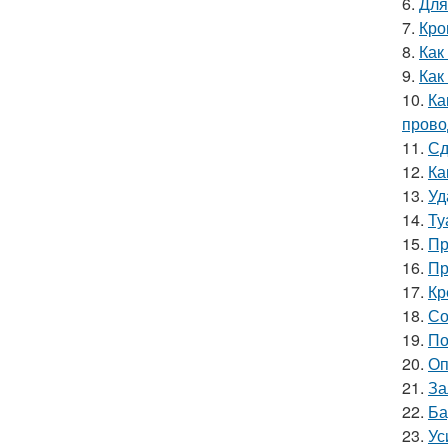
6.
Для
7.
Кро
8.
Как
9.
Как
10.
Ка
прово
11.
Сд
12.
Ка
13.
Уд
14.
Ту
15.
Пр
16.
Пр
17.
Кр
18.
Со
19.
По
20.
Оп
21.
За
22.
Ба
23.
Ус