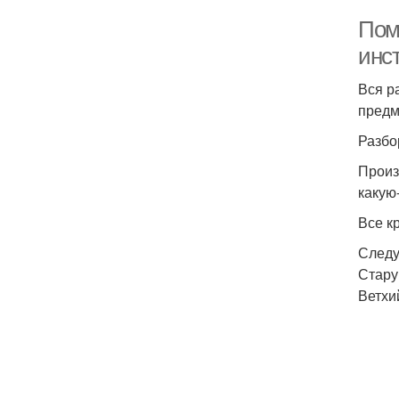
Пом
инс
Вся р
предм
Разбо
Произ
какую
Все к
Следу
Стару
Ветхи