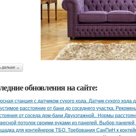
ь дальше →
ледние обновления на сайте:
осная станция с датчиком сухого хода. Датчик сухого хода 
устимое расстояние от бани до соседнего участка. Рекоме
стояния от соседа дом-бани Двухэтажной.. Нормы расстояни
весной потолок своими руками из панелей. Выбор панелей 
щадка для контейнеров ТБО. Требования СанПиН к конте