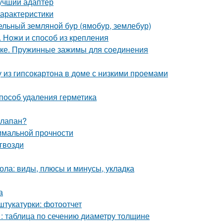
лучший адаптер
арактеристики
дельный земляной бур (ямобур, землебур)
. Ножи и способ из крепления
бке. Пружинные зажимы для соединения
у из гипсокартона в доме с низкими проемами
способ удаления герметика
клапан?
имальной прочности
гвозди
ола: виды, плюсы и минусы, укладка
а
штукатурки: фотоотчет
 : таблица по сечению диаметру толщине