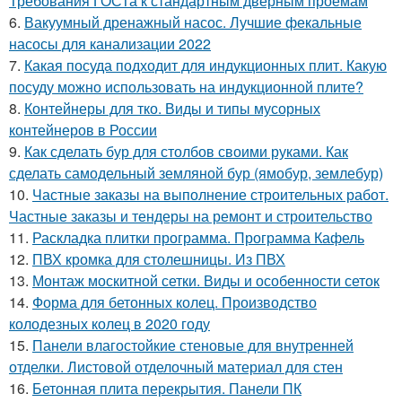
Требования ГОСТа к стандартным дверным проемам
6.
Вакуумный дренажный насос. Лучшие фекальные
насосы для канализации 2022
7.
Какая посуда подходит для индукционных плит. Какую
посуду можно использовать на индукционной плите?
8.
Контейнеры для тко. Виды и типы мусорных
контейнеров в России
9.
Как сделать бур для столбов своими руками. Как
сделать самодельный земляной бур (ямобур, землебур)
10.
Частные заказы на выполнение строительных работ.
Частные заказы и тендеры на ремонт и строительство
11.
Раскладка плитки программа. Программа Кафель
12.
ПВХ кромка для столешницы. Из ПВХ
13.
Монтаж москитной сетки. Виды и особенности сеток
14.
Форма для бетонных колец. Производство
колодезных колец в 2020 году
15.
Панели влагостойкие стеновые для внутренней
отделки. Листовой отделочный материал для стен
16.
Бетонная плита перекрытия. Панели ПК