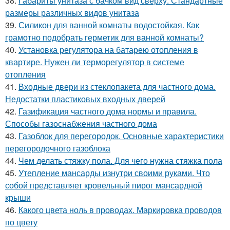
38.
Габариты унитаза с бачком вид сверху. Стандартные
размеры различных видов унитаза
39.
Силикон для ванной комнаты водостойкая. Как
грамотно подобрать герметик для ванной комнаты?
40.
Установка регулятора на батарею отопления в
квартире. Нужен ли терморегулятор в системе
отопления
41.
Входные двери из стеклопакета для частного дома.
Недостатки пластиковых входных дверей
42.
Газификация частного дома нормы и правила.
Способы газоснабжения частного дома
43.
Газоблок для перегородок. Основные характеристики
перегородочного газоблока
44.
Чем делать стяжку пола. Для чего нужна стяжка пола
45.
Утепление мансарды изнутри своими руками. Что
собой представляет кровельный пирог мансардной
крыши
46.
Какого цвета ноль в проводах. Маркировка проводов
по цвету