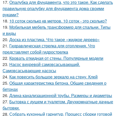
17.
Опалубка для фундамента, что это такое. Как сделать
правильную опалубку для фундамента дома своими
руками?
18.
10 соток сколько кв метров. 10 соток - это сколько?
19.
Мобильная мебель трансформер для спальни. Типы
и виды
20.
Доска из пластика. Что такое «жидкое дерево»
21.
Гидравлическая стрелка для отопления. Что
представляет собой гидрострелка
22.
Кровать откидная от стены. Популярные модели
23.
Насос вихревой самовсасывающий.
Самовсасывающие насосы
24.
Как повесить большое зеркало на стену. Клей
25.
Общая характеристика бетона. Общие сведения о
бетонах
26.
Длина канализационной трубы. Размеры и диаметры
27.
Бытовка с душем и туалетом. Двухкомнатные дачные
бытовки.
28.
Собрать кухонный гарнитур. Процесс сборки готовой