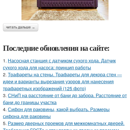
читать дальше →
Последние обновления на сайте:
1.
Насосная станция с датчиком сухого хода. Датчик
сухого хода для насоса: принцип работы
2.
Трафареты на стены. Трафареты для декора стен —
идеи и варианты вырезания узоров для нанесения
трафаретных изображений (125 фото)
3.
СНиП на расстояние от бани до забора. Расстояние от
бани до границы участка
4.
Сифон для раковины, какой выбрать. Размеры
сифона для раковины
5.
Размер дверных проемов для межкомнатных дверей.