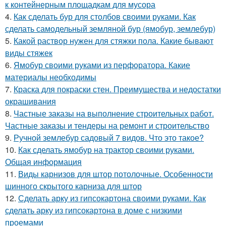
к контейнерным площадкам для мусора
4.
Как сделать бур для столбов своими руками. Как
сделать самодельный земляной бур (ямобур, землебур)
5.
Какой раствор нужен для стяжки пола. Какие бывают
виды стяжек
6.
Ямобур своими руками из перфоратора. Какие
материалы необходимы
7.
Краска для покраски стен. Преимущества и недостатки
окрашивания
8.
Частные заказы на выполнение строительных работ.
Частные заказы и тендеры на ремонт и строительство
9.
Ручной землебур садовый 7 видов. Что это такое?
10.
Как сделать ямобур на трактор своими руками.
Общая информация
11.
Виды карнизов для штор потолочные. Особенности
шинного скрытого карниза для штор
12.
Сделать арку из гипсокартона своими руками. Как
сделать арку из гипсокартона в доме с низкими
проемами