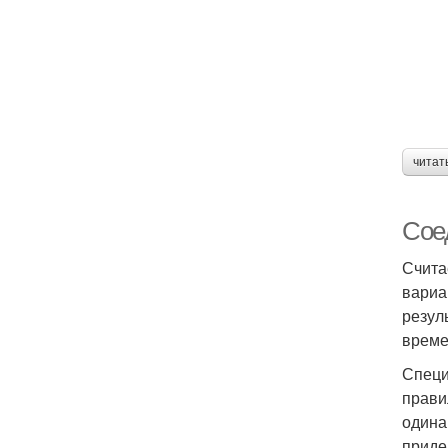
читат
Сое
Счита
вариа
резул
време
Специ
прави
одина
приде