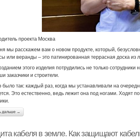
одитель проекта Москва
ня мы расскажем вам о новом продукте, который, безусловн
сы или веранды – это патинированная террасная доска из 
озданием этого изделия потрудились не только сотрудники н
ши заказчики и строители.
о было так: каждый раз, когда мы устанавливали на очередн
ется. Это естественно, ведь лежит она под ногами. Ходят по 
ики.
ь дальше →
ита кабеля в земле. Как защищают кабел