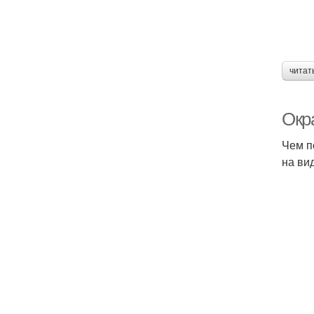
читат
Окра
Чем п
на ви