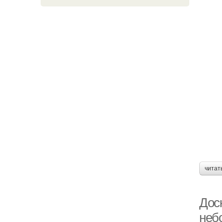
читат
Доск
неб