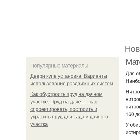
Нов
Мат
Популярные материалы
Для о
Двери купе установка. Варианты
Наибо
использования раздвижных систем
Нитро
Как обустроить пруд на дачном
нитро
участке. Пруд на даче —, как
нитро
спроектировать, построить и
160 до
украсить пруд для сада и дачного
У оби
участка
истир