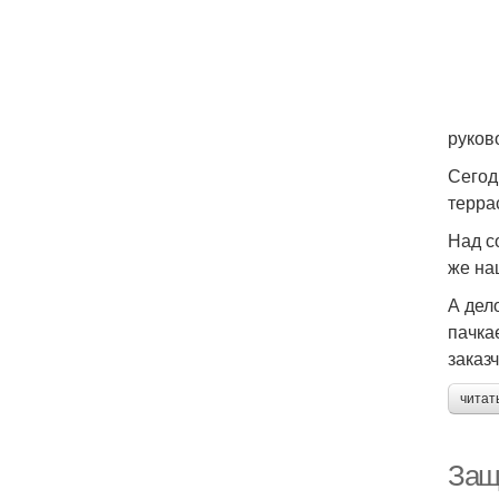
руков
Сегод
терра
Над с
же на
А дел
пачка
заказч
читат
Защ