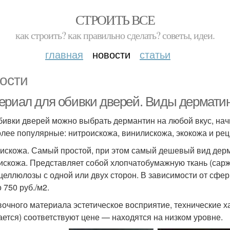
СТРОИТЬ ВСЕ
как строить? как правильно сделать? советы, идеи.
главная
новости
статьи
ости
ериал для обивки дверей. Виды дермати
бивки дверей можно выбрать дермантин на любой вкус, нач
лее популярные: нитроискожа, винилискожа, экокожа и рец
искожа. Самый простой, при этом самый дешевый вид дерм
искожа. Представляет собой хлопчатобумажную ткань (саржу
целлюлозы с одной или двух сторон. В зависимости от сфер
 750 руб./м2.
вочного материала эстетическое восприятие, технические х
ается) соответствуют цене — находятся на низком уровне.