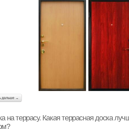
ь дальше →
а на террасу. Какая террасная доска луч
ом?