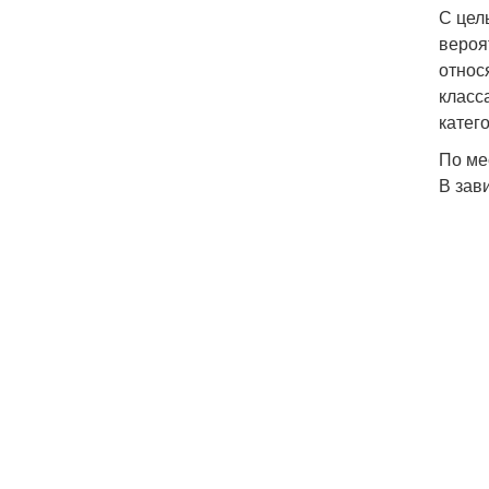
С цел
вероя
относ
класс
катег
По ме
В зав