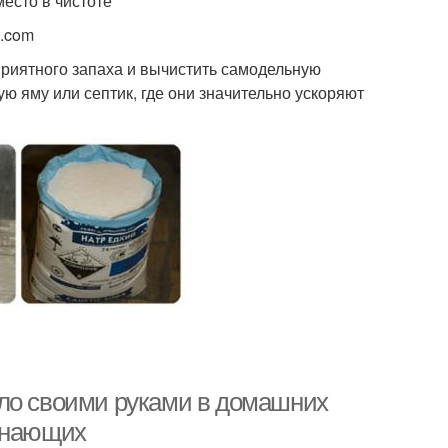
место в чистоте
k.com
приятного запаха и вычистить самодельную
ю яму или септик, где они значительно ускоряют
ыло своими руками в домашних
чинающих