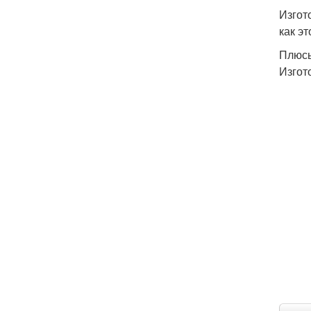
Изгот
как э
Плюсы
Изгот