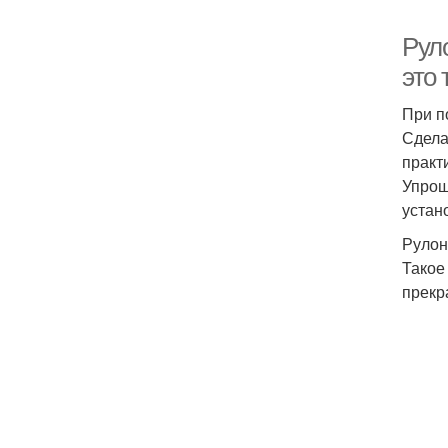
Рул
это 
При п
Сдела
практ
Упрощ
устан
Рулон
Такое
прекр