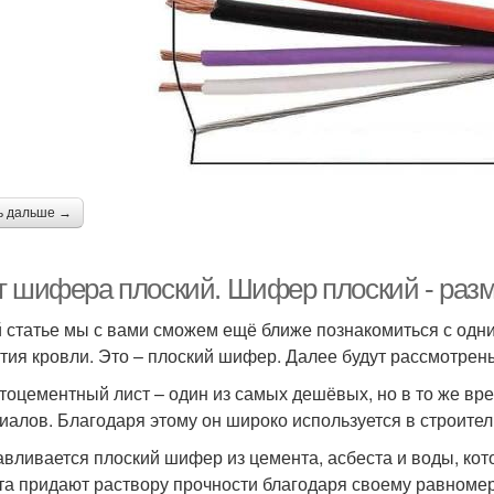
ь дальше →
т шифера плоский. Шифер плоский - раз
й статье мы с вами сможем ещё ближе познакомиться с од
тия кровли. Это – плоский шифер. Далее будут рассмотрены
тоцементный лист – один из самых дешёвых, но в то же вр
иалов. Благодаря этому он широко используется в строител
авливается плоский шифер из цемента, асбеста и воды, ко
та придают раствору прочности благодаря своему равноме