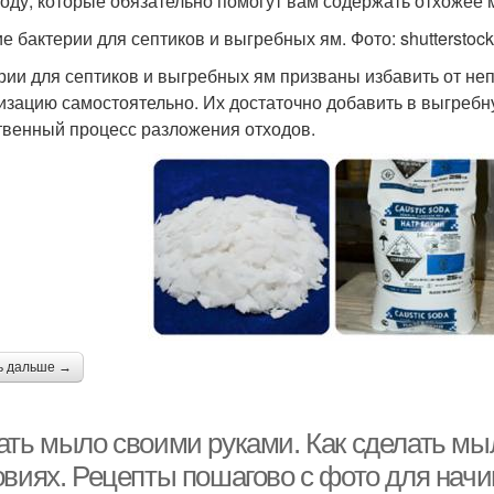
году, которые обязательно помогут вам содержать отхожее 
е бактерии для септиков и выгребных ям. Фото: shutterstoc
рии для септиков и выгребных ям призваны избавить от не
изацию самостоятельно. Их достаточно добавить в выгребну
твенный процесс разложения отходов.
ь дальше →
ать мыло своими руками. Как сделать м
овиях. Рецепты пошагово с фото для на