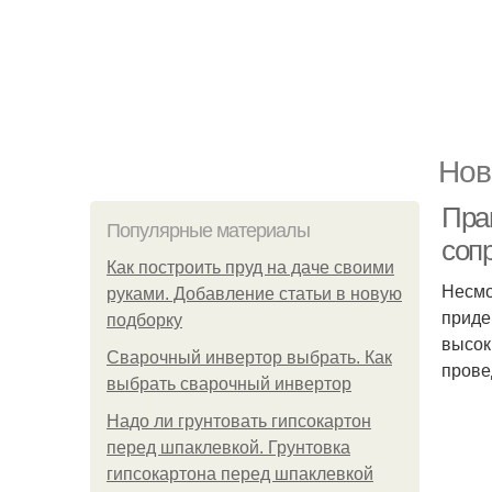
Нов
Пра
Популярные материалы
соп
Как построить пруд на даче своими
Несмо
руками. Добавление статьи в новую
приде
подборку
высок
Сварочный инвертор выбрать. Как
прове
выбрать сварочный инвертор
Надо ли грунтовать гипсокартон
перед шпаклевкой. Грунтовка
гипсокартона перед шпаклевкой