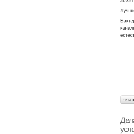
2022 
Лучши
Бакте
канал
естес
читат
Дел
усл