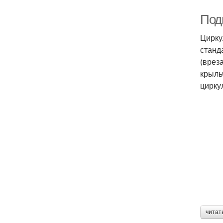
Под
Цирку
станд
(врез
крыль
цирку
читат