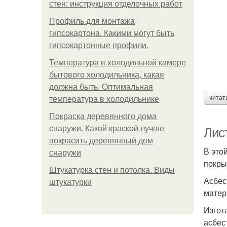
стен: инструкция отделочных работ
Профиль для монтажа
гипсокартона. Какими могут быть
гипсокартонные профили.
Температура в холодильной камере
бытового холодильника, какая
должна быть. Оптимальная
читат
температура в холодильнике
Покраска деревянного дома
снаружи. Какой краской лучше
Лис
покрасить деревянный дом
В это
снаружи
покры
Штукатурка стен и потолка. Виды
Асбес
штукатурки
матер
Изгот
асбес