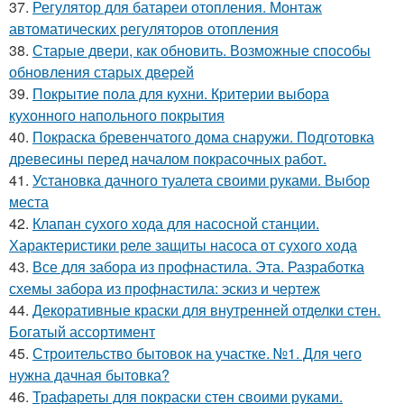
37.
Регулятор для батареи отопления. Монтаж
автоматических регуляторов отопления
38.
Старые двери, как обновить. Возможные способы
обновления старых дверей
39.
Покрытие пола для кухни. Критерии выбора
кухонного напольного покрытия
40.
Покраска бревенчатого дома снаружи. Подготовка
древесины перед началом покрасочных работ.
41.
Установка дачного туалета своими руками. Выбор
места
42.
Клапан сухого хода для насосной станции.
Характеристики реле защиты насоса от сухого хода
43.
Все для забора из профнастила. Эта. Разработка
схемы забора из профнастила: эскиз и чертеж
44.
Декоративные краски для внутренней отделки стен.
Богатый ассортимент
45.
Строительство бытовок на участке. №1. Для чего
нужна дачная бытовка?
46.
Трафареты для покраски стен своими руками.