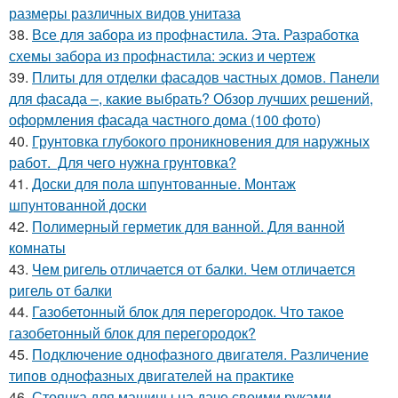
размеры различных видов унитаза
38.
Все для забора из профнастила. Эта. Разработка
схемы забора из профнастила: эскиз и чертеж
39.
Плиты для отделки фасадов частных домов. Панели
для фасада –, какие выбрать? Обзор лучших решений,
оформления фасада частного дома (100 фото)
40.
Грунтовка глубокого проникновения для наружных
работ. Для чего нужна грунтовка?
41.
Доски для пола шпунтованные. Монтаж
шпунтованной доски
42.
Полимерный герметик для ванной. Для ванной
комнаты
43.
Чем ригель отличается от балки. Чем отличается
ригель от балки
44.
Газобетонный блок для перегородок. Что такое
газобетонный блок для перегородок?
45.
Подключение однофазного двигателя. Различение
типов однофазных двигателей на практике
46.
Стоянка для машины на даче своими руками.