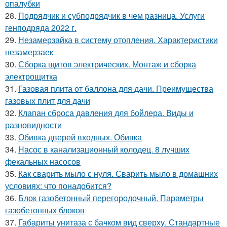
опалубки
28.
Подрядчик и субподрядчик в чем разница. Услуги
генподряда 2022 г.
29.
Незамерзайка в систему отопления. Характеристики
незамерзаек
30.
Сборка щитов электрических. Монтаж и сборка
электрощитка
31.
Газовая плита от баллона для дачи. Преимущества
газовых плит для дачи
32.
Клапан сброса давления для бойлера. Виды и
разновидности
33.
Обивка дверей входных. Обивка
34.
Насос в канализационный колодец. 8 лучших
фекальных насосов
35.
Как сварить мыло с нуля. Сварить мыло в домашних
условиях: что понадобится?
36.
Блок газобетонный перегородочный. Параметры
газобетонных блоков
37.
Габариты унитаза с бачком вид сверху. Стандартные