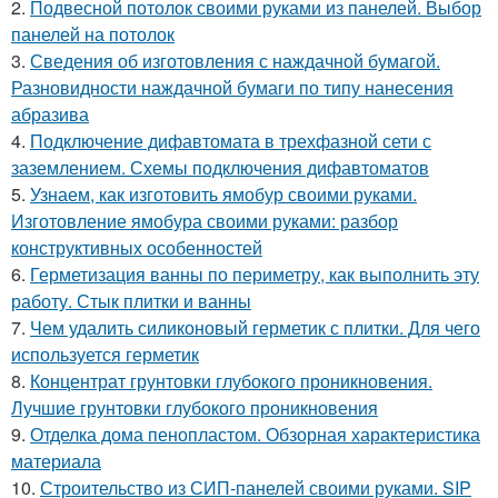
2.
Подвесной потолок своими руками из панелей. Выбор
панелей на потолок
3.
Сведения об изготовления с наждачной бумагой.
Разновидности наждачной бумаги по типу нанесения
абразива
4.
Подключение дифавтомата в трехфазной сети с
заземлением. Схемы подключения дифавтоматов
5.
Узнаем, как изготовить ямобур своими руками.
Изготовление ямобура своими руками: разбор
конструктивных особенностей
6.
Герметизация ванны по периметру, как выполнить эту
работу. Стык плитки и ванны
7.
Чем удалить силиконовый герметик с плитки. Для чего
используется герметик
8.
Концентрат грунтовки глубокого проникновения.
Лучшие грунтовки глубокого проникновения
9.
Отделка дома пенопластом. Обзорная характеристика
материала
10.
Строительство из СИП-панелей своими руками. SIP