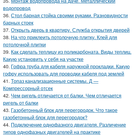
35.
Монтаж водопровода на даче. Металлический
водопровод
36.
Стол барная стойка своими руками. Разновидности
барных стоек
37.
Открыть дверь в квартиру. Служба открытия дверей
38.
На что приклеить потолочную плитку. Клей для
потолочной плитки
39.
Как сделать теплицу из поликарбоната. Виды теплиц.
Какую установить у себя на участке
40.
Гофра труба для кабеля наружной прокладки. Какую
гофру использовать для проводки кабеля под землей
41.
Топаз канализационные системы. Д —
Компрессорный отсек
42.
Чем ригель отличается от балки. Чем отличается
ригель от балки
43.
Газобетонный блок для перегородок. Что такое
газобетонный блок для перегородок?
44.
Подключение однофазного двигателя. Различение
типов однофазных двигателей на практике