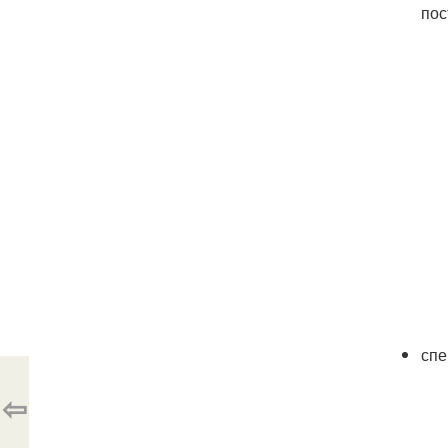
пос
спе
⇦