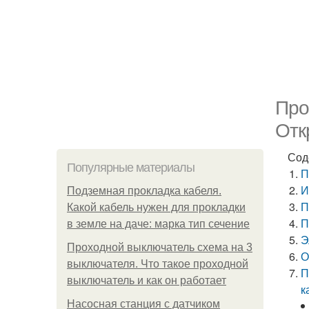
Про
Отк
Сод
Популярные материалы
П
И
Подземная прокладка кабеля.
П
Какой кабель нужен для прокладки
П
в земле на даче: марка тип сечение
Э
Проходной выключатель схема на 3
О
выключателя. Что такое проходной
П
выключатель и как он работает
к
Насосная станция с датчиком