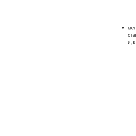
мет
ста
и, 