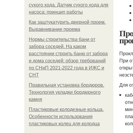
сухого хода. Датчик сухого хода для
насоса: принцип работы
Как заштукатурить дверной проем.
Выравнивание проема
Про
про
Нормы строительства бани от
забора соседей. На каком
Прокл
расстоянии строить баню от забора
При о
и дома соседей: обзор требований
откры
по СНиП 2021-2022 года в ИЖС и
неэст
СНТ
Для о
Правильная установка бордюров.
Технология укладки бордюрного
каб
камня
отн
мин
Пластиковые колодезные кольца.
пла
Особенности использования
кол
пластиковых колец для колодца