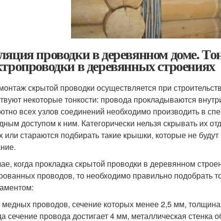
ляция проводки в деревянном доме. То
ктропроводки в деревянных строениях
 монтаж скрытой проводки осуществляется при строительст
твуют некоторые тонкости: провода прокладываются внутри
ютно всех узлов соединений необходимо производить в спе
дным доступом к ним. Категорически нельзя скрывать их от
х или стараются подбирать такие крышки, которые не будут
ние.
чае, когда прокладка скрытой проводки в деревянном строе
рованных проводов, то необходимо правильно подобрать то
ламентом:
 медных проводов, сечение которых менее 2,5 мм, толщина
да сечение провода достигает 4 мм, металлическая стенка о