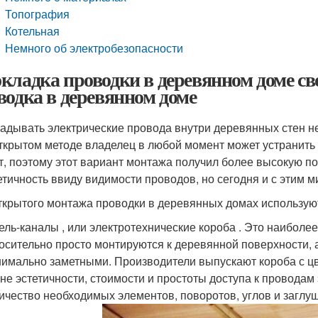
Топография
Котельная
Немного об электробезопасности
кладка проводки в деревянном доме с
водка в деревянном доме
адывать электрические провода внутри деревянных стен не 
ткрытом методе владелец в любой момент может устранить н
т, поэтому этот вариант монтажа получил более высокую по
етичность ввиду видимости проводов, но сегодня и с этим 
ткрытого монтажа проводки в деревянных домах использую
ель-каналы , или электротехнические короба . Это наиболе
осительно просто монтируются к деревянной поверхности, а
имально заметными. Производители выпускают короба с цв
не эстетичности, стоимости и простоты доступа к проводам
ичество необходимых элементов, поворотов, углов и заглуше