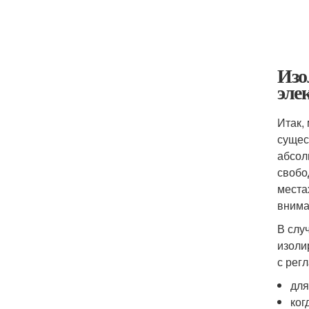
Изо
эле
Итак,
сущес
абсол
свобо
места
внима
В слу
изоли
с рег
для
ког