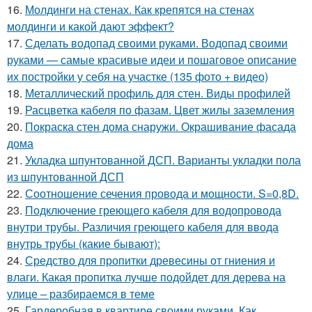
16.
Молдинги на стенах. Как крепятся на стенах
молдинги и какой дают эффект?
17.
Сделать водопад своими руками. Водопад своими
руками — самые красивые идеи и пошаговое описание
их постройки у себя на участке (135 фото + видео)
18.
Металлический профиль для стен. Виды профилей
19.
Расцветка кабеля по фазам. Цвет жилы заземления
20.
Покраска стен дома снаружи. Окрашивание фасада
дома
21.
Укладка шпунтованной ДСП. Варианты укладки пола
из шпунтованной ДСП
22.
Соотношение сечения провода и мощности. S=0,8D.
23.
Подключение греющего кабеля для водопровода
внутри трубы. Различия греющего кабеля для ввода
внутрь трубы (какие бывают):
24.
Средство для пропитки древесины от гниения и
влаги. Какая пропитка лучше подойдет для дерева на
улице – разбираемся в теме
25.
Гардеробная в квартире своими руками. Как