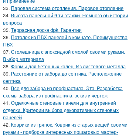
и применение
33.
Паровая система отопления. Паровое отопление
34.
Высота панельной 9 ти этажки. Немного об истории
вопроса
35.
Террасная доска dpk. Гарантии
36.
Потолок из ПВХ панелей в комнате. Преимущества
ПВХ
37.
Столешница с эпоксидной смолой своими руками.
Выбор материала
38.
Формы для бетонных колец. Из листового металла
39.
Расстояние от забора до септика. Расположение
септика
40.
Все для забора из профнастила. Эта. Разработка
схемы забора из профнастила: эскиз и чертеж
41.
Отделочные стеновые панели для внутренней
отделки. Критерии выбора декоративных стеновых
панелей
42.
Коврики из тряпок. Коврик из старых вещей своими
руками - подборка интересных пошаговых мастер-