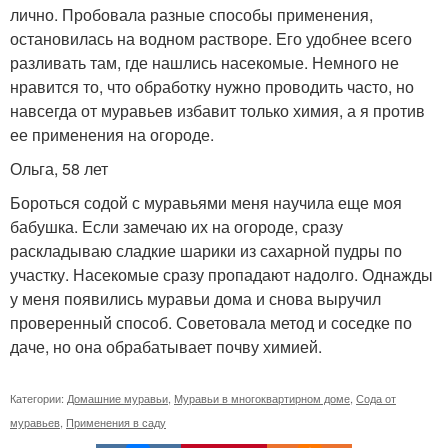
лично. Пробовала разные способы применения,
остановилась на водном растворе. Его удобнее всего
разливать там, где нашлись насекомые. Немного не
нравится то, что обработку нужно проводить часто, но
навсегда от муравьев избавит только химия, а я против
ее применения на огороде.
Ольга, 58 лет
Бороться содой с муравьями меня научила еще моя
бабушка. Если замечаю их на огороде, сразу
раскладываю сладкие шарики из сахарной пудры по
участку. Насекомые сразу пропадают надолго. Однажды
у меня появились муравьи дома и снова выручил
проверенный способ. Советовала метод и соседке по
даче, но она обрабатывает почву химией.
Категории:
Домашние муравьи
,
Муравьи в многоквартирном доме
,
Сода от
муравьев
,
Применения в саду