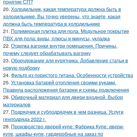
понятие СП?
20.
Холодильник, какая температура должна быть в
холодильнике. Вы точно уверены, что знаете, какая
должна быть температура в холодильнике
21.
Полимерная плитка для пола. Модульное покрытие
ПВХ для пола: виды, плюсы и минусы, укладка
22.
Отделка вагонки внутри помещения. Причины,
почему следует обрабатывать вагонку
23.
Оборудование для курятника. Добавление статьи в
новую подборку
24.
Фильтр из пористого титана. Особенности устройства
25.
Установка батарей отопления своими руками.
Правила расположения батареи и схемы подключения
26.
Обивочный материал для двери входной. Выбор
материалов
27.
Подрядчик и субподрядчик в чем разница. Услуги
генподряда 2022 г.
28.
Производство дверей купе. Фабрика Купе: двери-
купе, шкафы-купе, гардеробные на заказ по