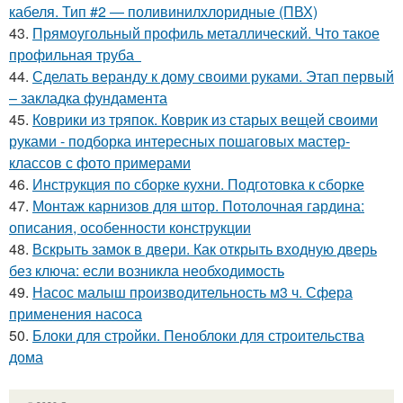
кабеля. Тип #2 — поливинилхлоридные (ПВХ)
43.
Прямоугольный профиль металлический. Что такое
профильная труба
44.
Сделать веранду к дому своими руками. Этап первый
– закладка фундамента
45.
Коврики из тряпок. Коврик из старых вещей своими
руками - подборка интересных пошаговых мастер-
классов с фото примерами
46.
Инструкция по сборке кухни. Подготовка к сборке
47.
Монтаж карнизов для штор. Потолочная гардина:
описания, особенности конструкции
48.
Вскрыть замок в двери. Как открыть входную дверь
без ключа: если возникла необходимость
49.
Насос малыш производительность м3 ч. Сфера
применения насоса
50.
Блоки для стройки. Пеноблоки для строительства
дома