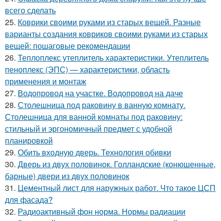
всего сделать
25.
Коврики своими руками из старых вещей. Разные
варианты создания ковриков своими руками из старых
вещей: пошаговые рекомендации
26.
Теплоплекс утеплитель характеристики. Утеплитель
пеноплекс (ЭПС) — характеристики, область
применения и монтаж
27.
Водопровод на участке. Водопровод на даче
28.
Столешница под раковину в ванную комнату.
Столешница для ванной комнаты под раковину:
стильный и эргономичный предмет с удобной
планировкой
29.
Обить входную дверь. Технология обивки
30.
Дверь из двух половинок. Голландские (конюшенные,
барные) двери из двух половинок
31.
Цементный лист для наружных работ. Что такое ЦСП
для фасада?
32.
Радиоактивный фон норма. Нормы радиации